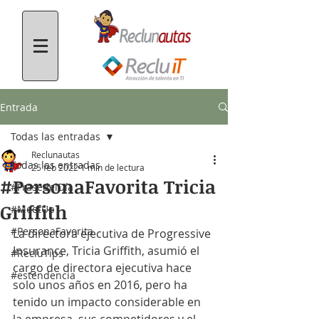
Entrada
Todas las entradas
Reclunautas
Todas las entradas
25 feb 2022
1 min de lectura
#PersonaFavorita Tricia
#FrasedelDía
Griffith
#MeetUp
#PersonaFavorita
La directora ejecutiva de Progressive 
Insurance, Tricia Griffith, asumió el 
#RecluTips
cargo de directora ejecutiva hace 
#estendencia
solo unos años en 2016, pero ha 
tenido un impacto considerable en 