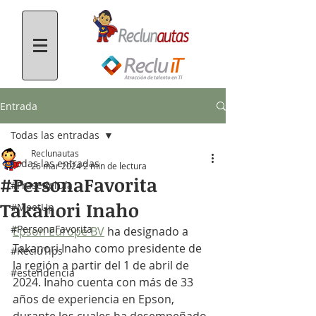
Entrada
Todas las entradas
Reclunautas
Todas las entradas
26 mar 2024
2 min de lectura
#PersonaFavorita
#FrasedelDía
Takanori Inaho
#MeetUp
#PersonaFavorita
Epson Europe BV
 ha designado a 
Takanori Inaho como presidente de 
#RecluTips
la región a partir del 1 de abril de 
#estendencia
2024. Inaho cuenta con más de 33 
años de experiencia en Epson, 