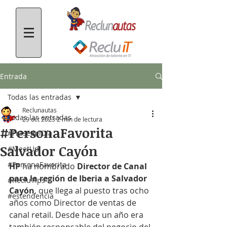
Entrada
Todas las entradas
Reclunautas
Todas las entradas
29 oct 2023
2 min de lectura
#PersonaFavorita
#FrasedelDía
Salvador Cayón
#MeetUp
#PersonaFavorita
HP
 ha nombrado 
Director de Canal 
para la región de Iberia a Salvador 
#RecluTips
Cayón
, que llega al puesto tras ocho 
#estendencia
años como Director de ventas de 
canal retail. Desde hace un año era 