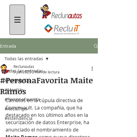
Entrada
Todas las entradas
Reclunautas
Todas las entradas
9 jun 2023
2 min de lectura
#PersonaFavorita Maite
#FrasedelDía
Ramos
#MeetUp
#PersonaFavorita
Cambios en la cúpula directiva de 
Commvault. La compañía, que ha 
#RecluTips
destacado en los últimos años en la 
#estendencia
securización de datos Enterprise, ha 
anunciado el nombramiento de 