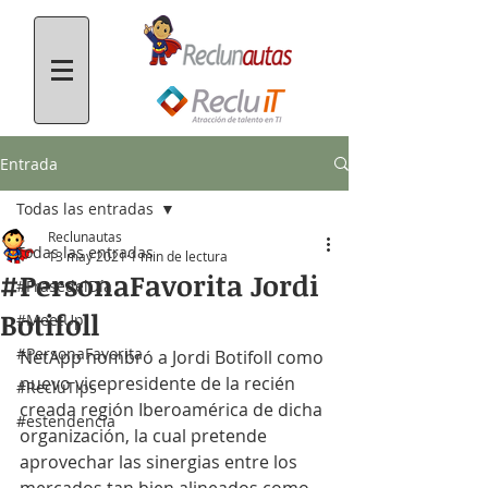
Entrada
Todas las entradas
Reclunautas
Todas las entradas
13 may 2021
1 min de lectura
#PersonaFavorita Jordi
#FrasedelDía
Botifoll
#MeetUp
#PersonaFavorita
NetApp nombró a Jordi Botifoll como 
nuevo vicepresidente de la recién 
#RecluTips
creada región Iberoamérica de dicha 
#estendencia
organización, la cual pretende 
aprovechar las sinergias entre los 