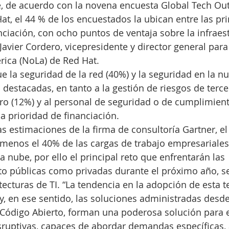
, de acuerdo con la novena encuesta Global Tech Out
at, el 44 % de los encuestados la ubican entre las pri
nciación, con ocho puntos de ventaja sobre la infraes
Javier Cordero, vicepresidente y director general para
rica (NoLa) de Red Hat.
ue la seguridad de la red (40%) y la seguridad en la n
 destacadas, en tanto a la gestión de riesgos de terce
o (12%) y al personal de seguridad o de cumplimiento
 prioridad de financiación. 
as estimaciones de la firma de consultoría Gartner, el 
menos el 40% de las cargas de trabajo empresariales
 nube, por ello el principal reto que enfrentarán las 
to públicas como privadas durante el próximo año, s
tecturas de TI. “La tendencia en la adopción de esta t
 y, en ese sentido, las soluciones administradas desde
Código Abierto, forman una poderosa solución para el
sruptivas, capaces de abordar demandas específicas,