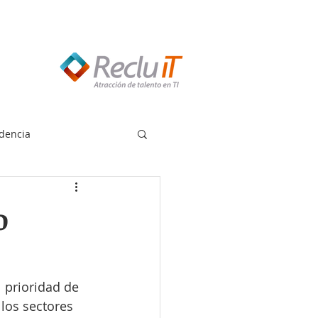
edes llamar:
55 8614 7719
dencia
o
l prioridad de 
los sectores 