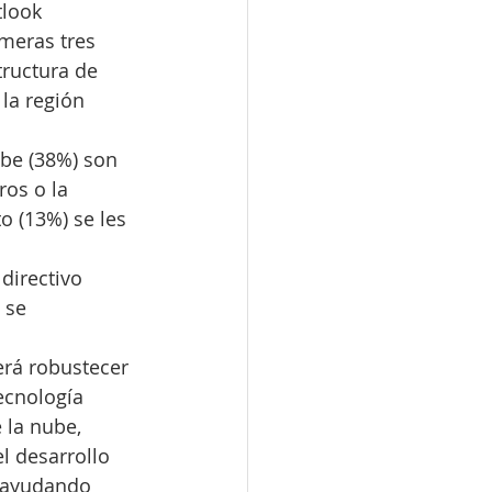
look 
meras tres 
tructura de 
 la región 
ube (38%) son 
ros o la 
 (13%) se les 
directivo 
 se 
erá robustecer 
ecnología 
 la nube, 
 desarrollo 
 ayudando 