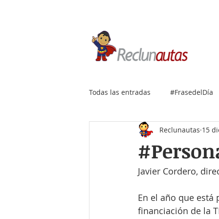
Si buscas empleo IT, envía
Todas las entradas
#FrasedelDía
Reclunautas
15 di
#Persona
Javier Cordero, dir
En el año que está p
financiación de la 