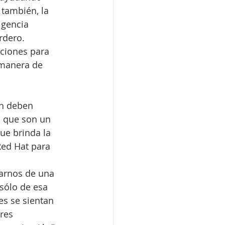
 también, la 
igencia 
rdero.
ciones para 
 manera de 
én deben 
a que son un 
e brinda la 
Red Hat para 
iarnos de una 
 sólo de esa 
s se sientan 
res 