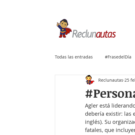
Si buscas empleo IT, envía
Todas las entradas
#FrasedelDía
Reclunautas
25 f
#Persona
Agler está liderand
debería existir: la
inglés). Su organiza
fatales, que incluye