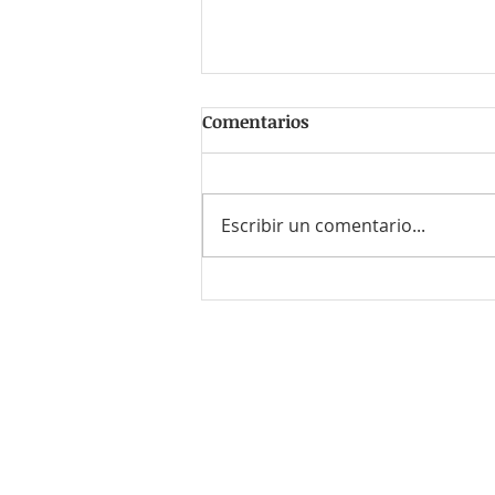
Comentarios
Escribir un comentario...
#PersonaFavorita Claudia
Cabrera Luna
¿Quieres enviar tu CV o el de
Envía un correo a
contacto@r
o bien llámanos al
55-8614-771