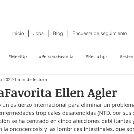
 tu CV:
contacto@recluit.com
También pu
Inicio
Jobs
Blog
Encuesta de seguimiento
#MeetUp
#PersonaFavorita
#RecluTips
#esten
eb 2022
1 min de lectura
Favorita Ellen Agler
o un esfuerzo internacional para eliminar un problem
s enfermedades tropicales desatendidas (NTD, por sus s
ción se ha centrado en cinco afecciones debilitantes y
n la oncocercosis y las lombrices intestinales, que s