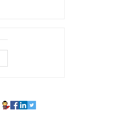
sonaFavorita Luis
fre