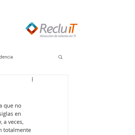
edes llamar:
55 8614 7719
dencia
a que no 
iglas en 
, a veces, 
on totalmente 