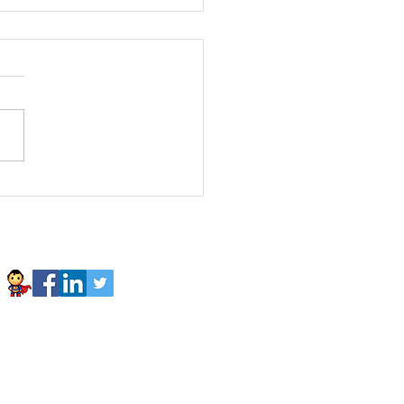
sonaFavorita Luis
fre