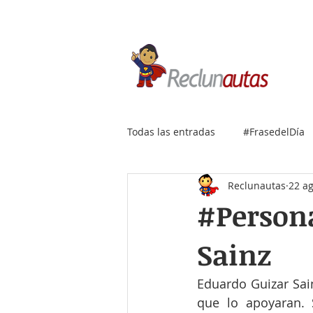
Si buscas empleo IT, envía
Todas las entradas
#FrasedelDía
Reclunautas
22 a
#Persona
Sainz
Eduardo Guizar Sain
que lo apoyaran.