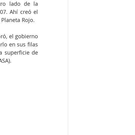
ro lado de la 
7. Ahí creó el 
l Planeta Rojo.
ó, el gobierno 
o en sus filas 
 superficie de 
ASA).