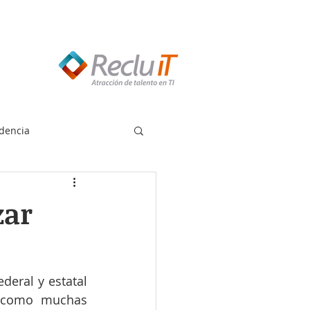
edes llamar:
55 8614 7719
dencia
zar
eral y estatal 
 como muchas 