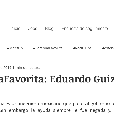
 tu CV:
contacto@recluit.com
También pu
Inicio
Jobs
Blog
Encuesta de seguimiento
#MeetUp
#PersonaFavorita
#RecluTips
#esten
go 2019
1 min de lectura
Favorita: Eduardo Gui
z es un ingeniero mexicano que pidió al gobierno fed
 Sin embargo la ayuda siempre le fue negada y,