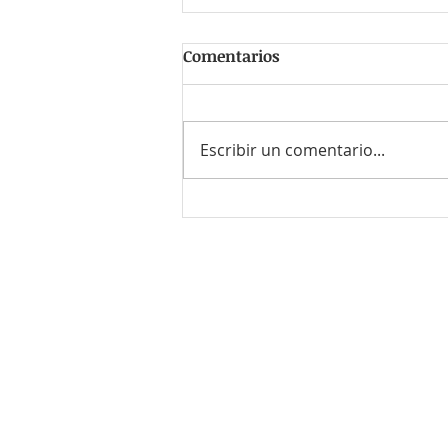
Comentarios
Escribir un comentario...
#PersonaFavorita Claudia
Cabrera Luna
¿Quieres enviar tu CV o el de
Envía un correo a
contacto@r
o bien llámanos al
55-8614-771