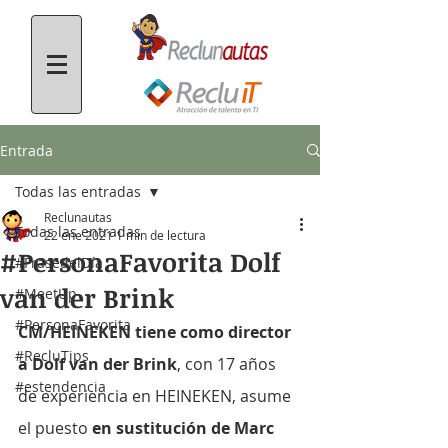
Entrada
Todas las entradas
Reclunautas
Todas las entradas
22 ene 2021
1 min de lectura
#PersonaFavorita Dolf
#FrasedelDía
van der Brink
#MeetUp
#PersonaFavorita
CM/HEINEKEN tiene como director 
#RecluTips
a Dolf van der Brink
, con 17 años 
#estendencia
de experiencia en HEINEKEN, asume 
el puesto 
en sustitución de Marc 