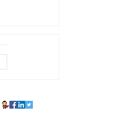
sonaFavorita Luis
fre