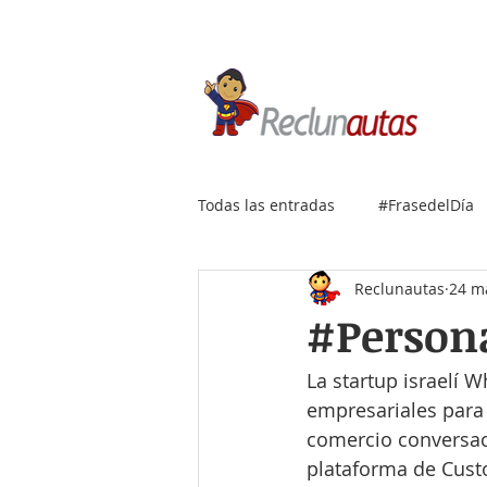
Si buscas empleo IT, envía
Todas las entradas
#FrasedelDía
Reclunautas
24 m
#Person
La startup israelí 
empresariales para
comercio conversaci
plataforma de Cust