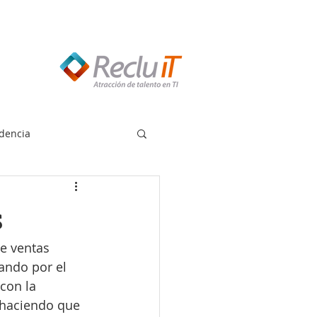
edes llamar:
55 8614 7719
dencia
s
e ventas 
ando por el 
con la 
 haciendo que 