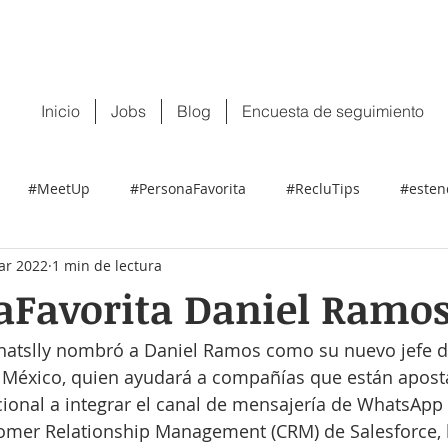
 tu CV:
contacto@recluit.com
También pu
Inicio
Jobs
Blog
Encuesta de seguimiento
#MeetUp
#PersonaFavorita
#RecluTips
#esten
ar 2022
1 min de lectura
aFavorita Daniel Ramo
Whatslly nombró a Daniel Ramos como su nuevo jefe d
 México, quien ayudará a compañías que están apost
onal a integrar el canal de mensajería de WhatsApp 
omer Relationship Management (CRM) de Salesforce,