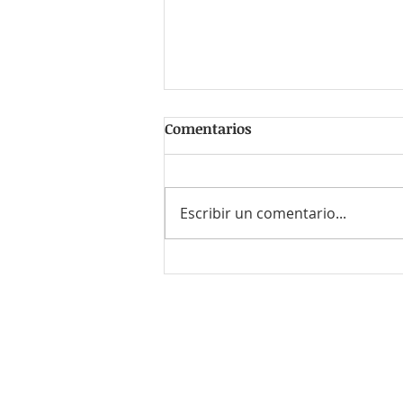
Comentarios
Escribir un comentario...
#PersonaFavorita Claudia
Cabrera Luna
¿Quieres enviar tu CV o el de
Envía un correo a
contacto@r
o bien llámanos al
55-8614-771