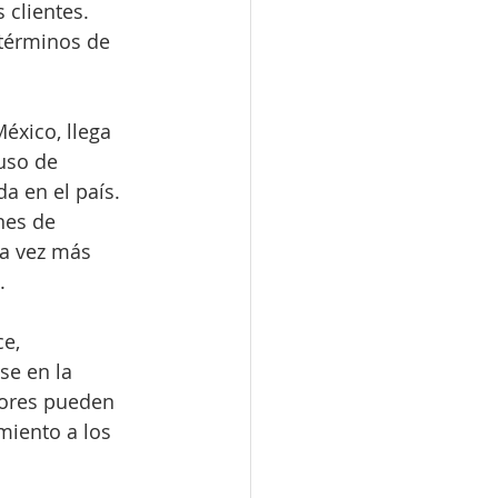
 clientes. 
términos de 
éxico, llega 
uso de 
a en el país. 
nes de 
da vez más 
.
e, 
se en la 
dores pueden 
miento a los 