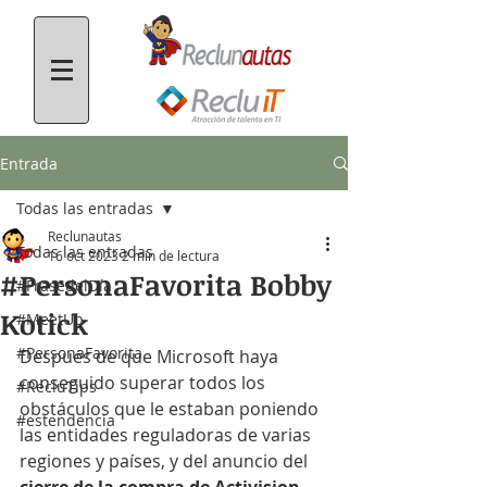
Entrada
Todas las entradas
Reclunautas
Todas las entradas
16 oct 2023
2 min de lectura
#PersonaFavorita Bobby
#FrasedelDía
Kotick
#MeetUp
#PersonaFavorita
Después de que Microsoft haya 
conseguido superar todos los 
#RecluTips
obstáculos que le estaban poniendo 
#estendencia
las entidades reguladoras de varias 
regiones y países, y del anuncio del 