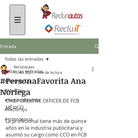
Entrada
Todas las entradas
Reclunautas
Todas las entradas
15 oct 2021
1 min de lectura
#PersonaFavorita Ana
#FrasedelDía
Noriega
#MeetUp
#PersonaFavorita
CHIEF CREATIVE OFFICER DE FCB 
MÉXICO
#RecluTips
#estendencia
La profesional tiene más de quince 
años en la industria publicitaria y 
asumió su cargo como CCO en FCB 