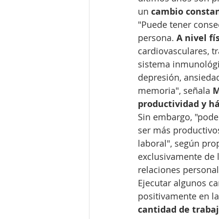
un 
cambio constan
"Puede tener consec
persona. 
A nivel fí
cardiovasculares, t
sistema inmunológi
depresión, ansieda
memoria", señala 
M
productividad y há
Sin embargo, "pode
ser más productivos
laboral", según pr
exclusivamente de l
relaciones personal
Ejecutar algunos ca
positivamente en la
cantidad de traba