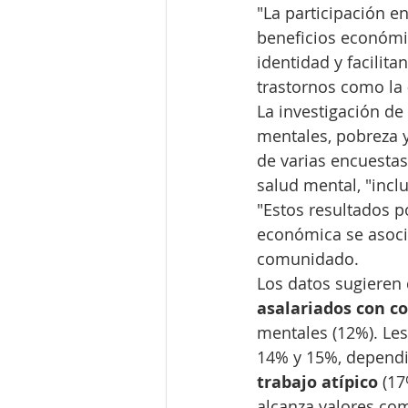
"La participación e
beneficios económic
identidad y facilit
trastornos como la
La investigación de 
mentales, pobreza y
de varias encuestas
salud mental, "inclu
"Estos resultados p
económica se asoci
comunidado.
Los datos sugieren 
asalariados con co
mentales (12%). Le
14% y 15%, dependi
trabajo atípico
 (1
alcanza valores co