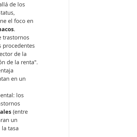
llá de los 
tatus, 
ne el foco en 
macos
.
e trastornos 
os procedentes 
ctor de la 
n de la renta".
ntaja 
tan en un 
ntal: los 
astornos 
ales
 (entre 
aran un 
l
 la tasa 