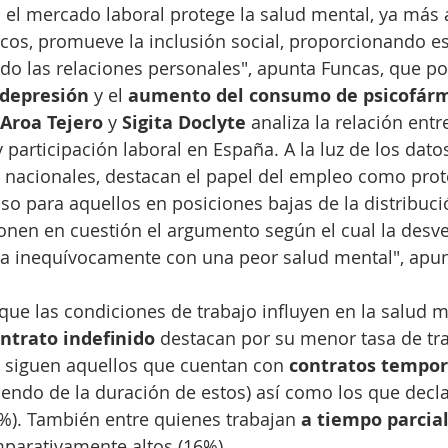
n el mercado laboral protege la salud mental, ya más a
os, promueve la inclusión social, proporcionando es
ando las relaciones personales", apunta Funcas, que po
 depresión
 y el 
aumento del consumo de psicofár
Aroa Tejero
 y 
Sigita Doclyte
 analiza la relación entr
 participación laboral en España. A la luz de los dat
 nacionales, destacan el papel del empleo como prote
so para aquellos en posiciones bajas de la distribució
onen en cuestión el argumento según el cual la desve
a inequívocamente con una peor salud mental", apun
que las condiciones de trabajo influyen en la salud me
ntrato indefinido
 destacan por su menor tasa de tr
s siguen aquellos que cuentan con 
contratos tempor
endo de la duración de estos) así como los que decl
7%). También entre quienes trabajan 
a tiempo parcia
mparativamente altos (16%).