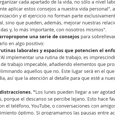
ganizar cada apartado de la vida, no sólo a nivel labo
te aplicar estos consejos a nuestra vida personal", 
anización y el ejercicio no forman parte exclusivament
ral, sino que pueden, además, mejorar nuestras relaci
das y, lo más importante, con nosotros mismos".
rropropone una serie de consejos
 para sobrellevar
rlo en algo positivo:
utinas laborales y espacios que potencien el enf
"
Al implementar una rutina de trabajo, es imprescindi
 de trabajo impecable, añadiendo elementos que pr
eliminando aquellos que no. Este lugar será en el qu
día, así que la atención al detalle para que esté a nue
distracciones. "
Los lunes pueden llegar a ser agotad
 porque el descanso se percibe lejano. Esto hace fav
on el teléfono, YouTube, o conversaciones con amigos
imiento óptimo. Si programamos las pausas entre act