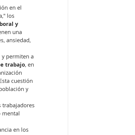
ión en el 
," los 
boral y 
enen una 
s, ansiedad, 
 y permiten a 
e trabajo
, en 
anización 
Esta cuestión 
población y 
s trabajadores 
 mental 
ncia en los 