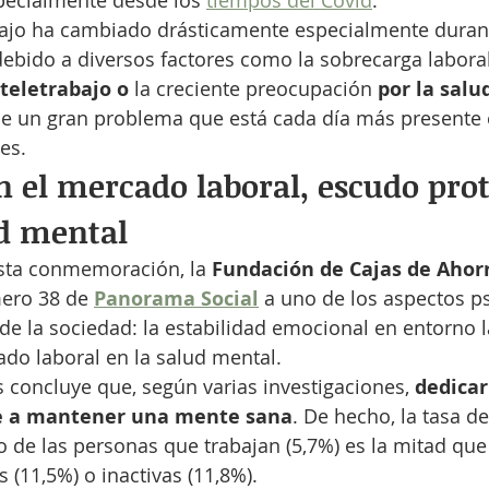
specialmente desde los 
tiempos del Covid
.
abajo ha cambiado drásticamente especialmente durant
bido a diversos factores como la sobrecarga laboral
 teletrabajo o
 la creciente preocupación 
por la sal
ne un gran problema que está cada día más presente 
es.
n el mercado laboral, escudo prot
ud mental
sta conmemoración, la 
Fundación de Cajas de Ahorr
ero 38 de 
Panorama Social
 a uno de los aspectos p
e la sociedad: la estabilidad emocional en entorno la
ado laboral en la salud mental.
s concluye que, según varias investigaciones, 
dedicar
ye a mantener una mente sana
. De hecho, la tasa de
 de las personas que trabajan (5,7%) es la mitad que
(11,5%) o inactivas (11,8%).