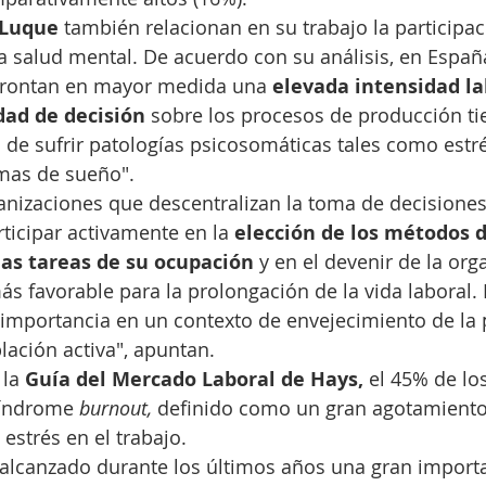
 Luque
 también relacionan en su trabajo la participac
a salud mental. De acuerdo con su análisis, en España
frontan en mayor medida una
 elevada intensidad la
dad de decisión
 sobre los procesos de producción ti
de sufrir patologías psicosomáticas tales como estré
mas de sueño".
anizaciones que descentralizan la toma de decisiones
rticipar activamente en la 
elección de los métodos d
las tareas de su ocupación
 y en el devenir de la org
s favorable para la prolongación de la vida laboral. 
 importancia en un contexto de envejecimiento de la 
lación activa", apuntan.
 la
 Guía del Mercado Laboral de Hays, 
el 45% de lo
síndrome 
burnout, 
definido como un gran agotamiento
estrés en el trabajo.
alcanzado durante los últimos años una gran importa