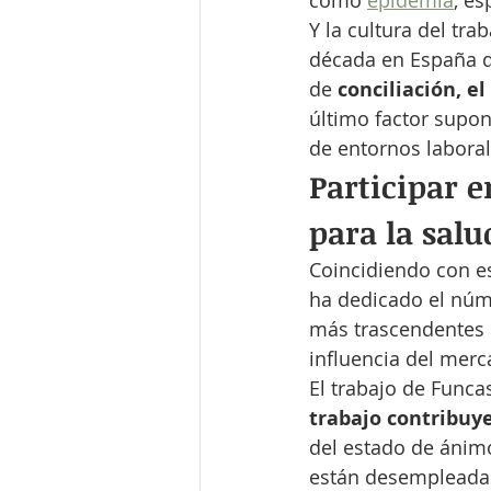
como 
epidemia
, e
Y la cultura del tr
década en España de
de 
conciliación, el
último factor supo
de entornos laboral
Participar e
para la sal
Coincidiendo con e
ha dedicado el núm
más trascendentes d
influencia del merc
El trabajo de Funca
trabajo contribu
del estado de ánimo
están desempleadas 