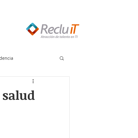
edes llamar:
55 8614 7719
dencia
 salud