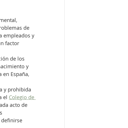
mental, 
problemas de 
ra empleados y 
n factor 
ción de los 
nacimiento y 
a en España, 
a y prohibida 
 el 
Colegio de 
cada acto de 
s 
definirse 