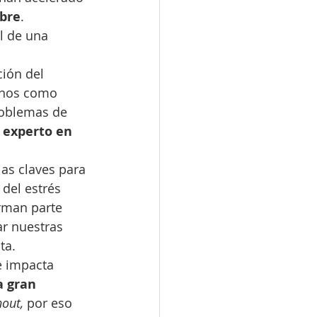
mbre
.
l de una 
ión del 
rnos como 
roblemas de 
 experto en 
as claves para 
del estrés 
orman parte 
ar nuestras 
ta.
e impacta 
 gran 
out,
 por eso 