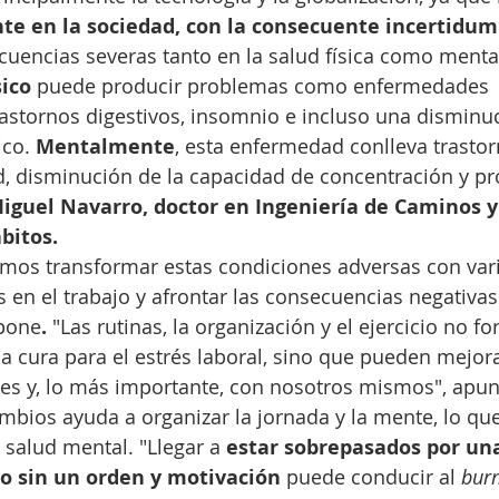
te en la sociedad, con la consecuente incertidu
uencias severas tanto en la salud física como menta
sico
 puede producir problemas como enfermedades 
rastornos digestivos, insomnio e incluso una disminuc
co. 
Mentalmente
, esta enfermedad conlleva trasto
d, disminución de la capacidad de concentración y p
iguel Navarro, doctor en Ingeniería de Caminos y
bitos.
mos transformar estas condiciones adversas con vari
 en el trabajo y afrontar las consecuencias negativas 
opone
. 
"Las rutinas, la organización y el ejercicio no f
a cura para el estrés laboral, sino que pueden mejor
es y, lo más importante, con nosotros mismos", apun
mbios ayuda a organizar la jornada y la mente, lo qu
 salud mental. "Llegar a 
estar sobrepasados por una
jo sin un orden y motivación
 puede conducir al 
burn