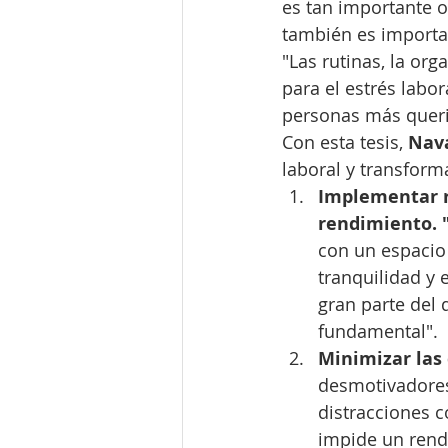
es tan importante or
también es importan
"Las rutinas, la org
para el estrés labo
personas más queri
Con esta tesis, 
Nava
laboral y transforma
Implementar r
rendimiento. 
con un espacio
tranquilidad y 
gran parte del 
fundamental".
Minimizar las 
desmotivadores,
distracciones c
impide un rend