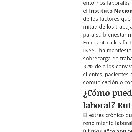
entornos laborales 
el
 Instituto Nacio
de los factores que
mitad de los trabaj
para su bienestar m
En cuanto a los fac
INSST ha manifestad
sobrecarga de traba
32% de ellos conviv
clientes, pacientes
comunicación o coo
¿Cómo puede
laboral? Ru
El estrés crónico p
rendimiento laboral
últimos años son pr