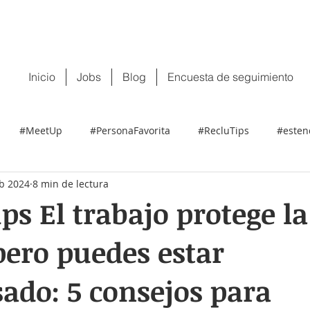
 tu CV:
contacto@recluit.com
También pu
Inicio
Jobs
Blog
Encuesta de seguimiento
#MeetUp
#PersonaFavorita
#RecluTips
#esten
eb 2024
8 min de lectura
ps El trabajo protege la
ero puedes estar
ado: 5 consejos para