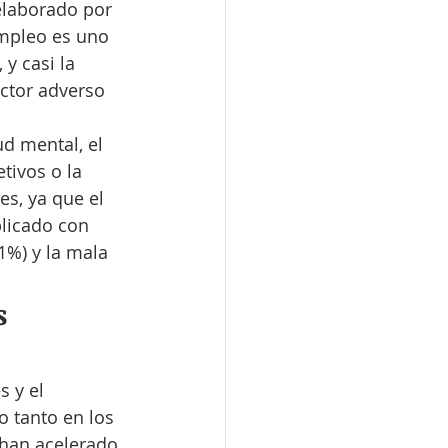
elaborado por 
empleo es uno 
y casi la 
ctor adverso 
d mental, el 
tivos o la 
s, ya que el 
plicado con 
1%) y la mala 
s 
 y el 
o tanto en los 
 han acelerado 