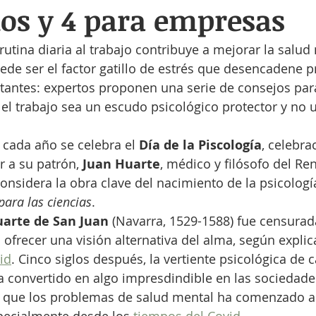
os y 4 para empresas
rutina diaria al trabajo contribuye a mejorar la salud 
de ser el factor gatillo de estrés que desencadene 
tantes: expertos proponen una serie de consejos pa
l trabajo sea un escudo psicológico protector y no u
 cada año se celebra el 
Día de la Piscología
, celebra
 a su patrón, 
Juan Huarte
, médico y filósofo del Re
considera la obra clave del nacimiento de la psicologí
ara las ciencias
.
uarte de San Juan
 (Navarra, 1529-1588) fue censurad
l ofrecer una visión alternativa del alma, según explica
id
. Cinco siglos después, la vertiente psicológica de 
a convertido en algo impresdindible en las sociedade
s que los problemas de salud mental ha comenzado a 