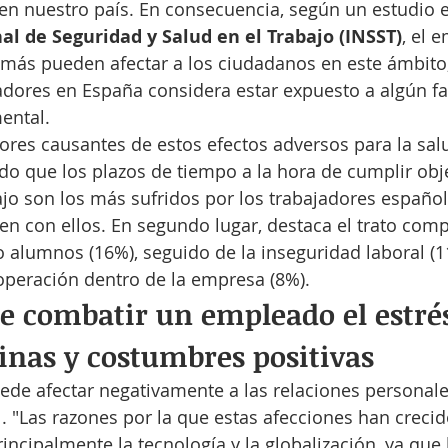
en nuestro país. En consecuencia, según un estudio 
nal de Seguridad y Salud en el Trabajo (INSST)
, el 
 más pueden afectar a los ciudadanos en este ámbito, 
adores en España considera estar expuesto a algún fa
ental.
tores causantes de estos efectos adversos para la salu
o que los plazos de tiempo a la hora de cumplir obje
jo son los más sufridos por los trabajadores españole
en con ellos. En segundo lugar, destaca el trato com
 o alumnos (16%), seguido de la inseguridad laboral (1
peración dentro de la empresa (8%).
 combatir un empleado el estré
tinas y costumbres positivas
uede afectar negativamente a las relaciones personales
. "Las razones por la que estas afecciones han crecid
incipalmente la tecnología y la globalización, ya que