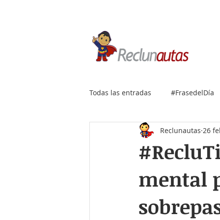
Si buscas empleo IT, envía
Todas las entradas
#FrasedelDía
Reclunautas
26 f
#RecluTi
mental p
sobrepas