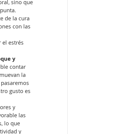
ral, sino que 
apunta.
e de la cura 
ones con las 
 el estrés 
oque y 
ble contar 
omuevan la 
e pasaremos 
stro gusto es 
ores y 
orable las 
, lo que 
ividad y 