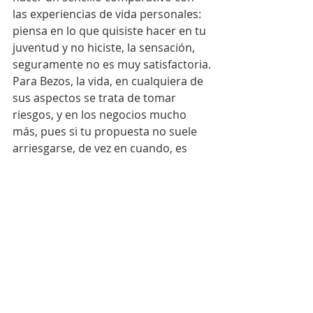
las experiencias de vida personales: 
piensa en lo que quisiste hacer en tu 
juventud y no hiciste, la sensación, 
seguramente no es muy satisfactoria.
Para Bezos, la vida, en cualquiera de 
sus aspectos se trata de tomar 
riesgos, y en los negocios mucho 
más, pues si tu propuesta no suele 
arriesgarse, de vez en cuando, es 
probable que tu negocio no 
destaque por encima de ninguno, 
además de que evitarás aprendizajes 
que pueden ayudar al crecimiento y 
la diversificación de tu empresa. 
Según una intervención de Jeff Bezos 
en una conferencia de 2019 que 
recordaron en The Business Insider, 
“es clave tener algo que podría no 