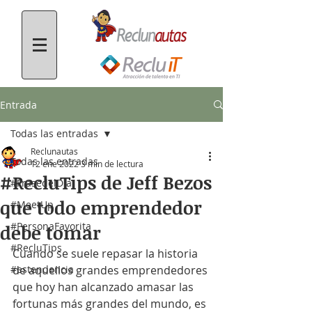
Entrada
Todas las entradas
Reclunautas
Todas las entradas
12 ene 2022
3 min de lectura
#RecluTips de Jeff Bezos
#FrasedelDía
que todo emprendedor
#MeetUp
#PersonaFavorita
debe tomar
#RecluTips
Cuando se suele repasar la historia 
#estendencia
de aquellos grandes emprendedores 
que hoy han alcanzado amasar las 
fortunas más grandes del mundo, es 