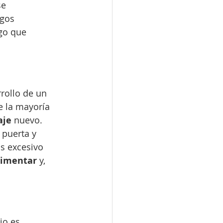
e 
sgos 
go que 
rollo de un 
 la mayoría 
je 
nuevo.
 puerta y 
s excesivo 
imentar 
y, 
jo es 