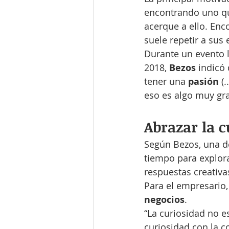
encontrando uno qu
acerque a ello. Enc
suele repetir a sus
Durante un evento l
2018, 
Bezos 
indicó
tener una 
pasión 
(
eso es algo muy gr
Abrazar la c
Según Bezos, una de
tiempo para explora
respuestas creativas
Para el empresario,
negocios
.
“La curiosidad no es 
curiosidad con la c