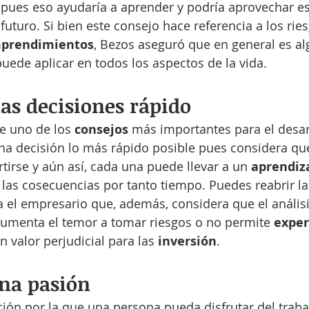
o pues eso ayudaría a aprender y podría aprovechar es
futuro. Si bien este consejo hace referencia a los rie
prendimientos
, Bezos aseguró que en general es al
uede aplicar en todos los aspectos de la vida.
s decisiones rápido
e uno de los 
consejos 
más importantes para el desar
na decisión lo más rápido posible pues considera que
tirse y aún así, cada una puede llevar a un 
aprendiza
r las cosecuencias por tanto tiempo. Puedes reabrir la
a el empresario que, además, considera que el análisi
, aumenta el temor a tomar riesgos o no permite 
exper
n valor perjudicial para las 
inversión
.
na pasión
ción por la que una persona pueda disfrutar del traba