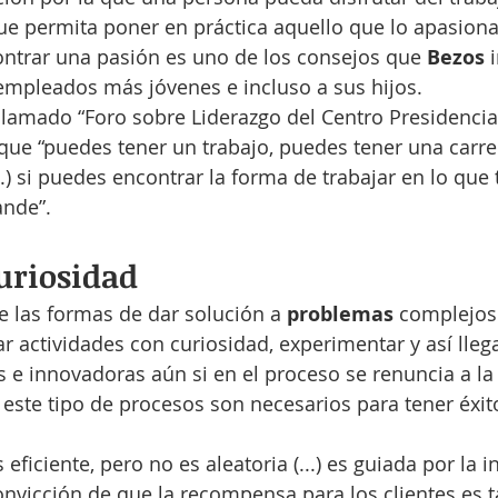
e permita poner en práctica aquello que lo apasiona
ontrar una pasión es uno de los consejos que 
Bezos 
 empleados más jóvenes e incluso a sus hijos.
lamado “Foro sobre Liderazgo del Centro Presidencial
 que “puedes tener un trabajo, puedes tener una carr
...) si puedes encontrar la forma de trabajar en lo que
ande”.
uriosidad
 las formas de dar solución a 
problemas 
complejos 
r actividades con curiosidad, experimentar y así llega
 e innovadoras aún si en el proceso se renuncia a la e
 este tipo de procesos son necesarios para tener éxito
eficiente, pero no es aleatoria (...) es guiada por la in
onvicción de que la recompensa para los clientes es 