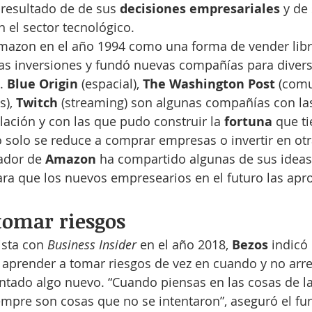
resultado de de sus 
decisiones empresariales 
y de
n el sector tecnológico.
azon en el año 1994 como una forma de vender libro
as inversiones y fundó nuevas compañías para diversi
. 
Blue Origin 
(espacial), 
The Washington Post 
(comu
), 
Twitch 
(streaming) son algunas compañías con las
lación y con las que pudo construir la 
fortuna 
que ti
o solo se reduce a comprar empresas o invertir en otr
ador de 
Amazon 
ha compartido algunas de sus idea
 para que los nuevos empresearios en el futuro las ap
tomar riesgos
ista con
 Business Insider 
en el año 2018, 
Bezos 
indicó 
aprender a tomar riesgos de vez en cuando y no arre
ntado algo nuevo. “Cuando piensas en las cosas de la
iempre son cosas que no se intentaron”, aseguró el fu