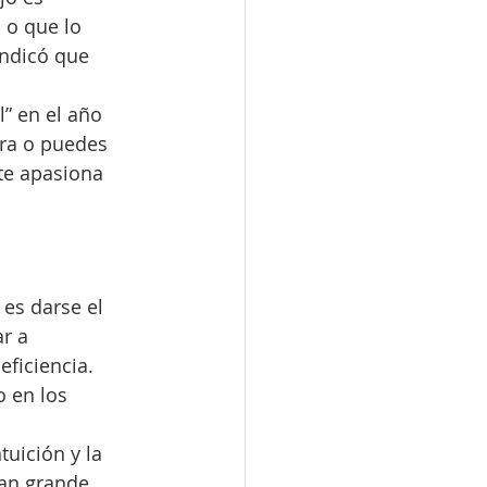
 o que lo 
indicó que 
” en el año 
era o puedes 
 te apasiona 
es darse el 
r a 
ficiencia. 
 en los 
tuición y la 
tan grande 