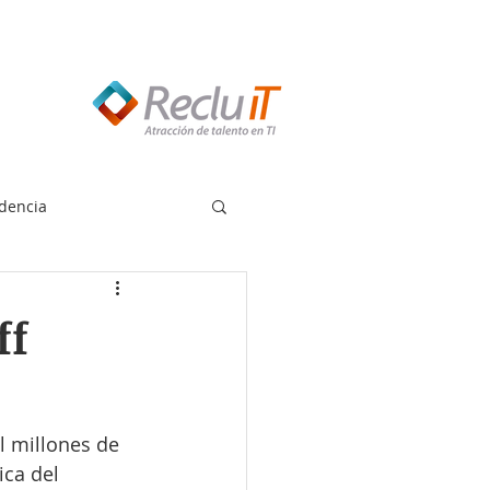
edes llamar:
55 8614 7719
dencia
ff
 millones de 
ica del 