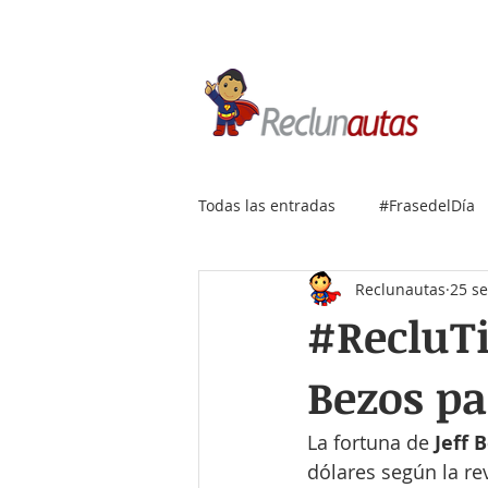
Si buscas empleo IT, envía
Todas las entradas
#FrasedelDía
Reclunautas
25 s
#RecluTi
Bezos pa
La fortuna de 
Jeff 
dólares según la rev