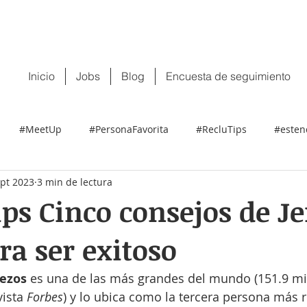
 tu CV:
contacto@recluit.com
También pu
Inicio
Jobs
Blog
Encuesta de seguimiento
#MeetUp
#PersonaFavorita
#RecluTips
#esten
ept 2023
3 min de lectura
ps Cinco consejos de Je
ra ser exitoso
Bezos 
es una de las más grandes del mundo (151.9 mil
ista 
Forbes
) y lo ubica como la tercera persona más r