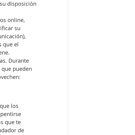
 su disposición 
s online, 
ficar su 
nicación), 
 que el 
ene.
as. Durante 
s que pueden 
rovechen:
que los 
pentirse 
s que te 
ndador de 