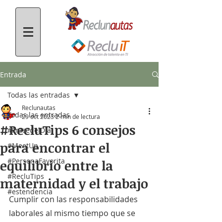
Entrada
Todas las entradas
Reclunautas
Todas las entradas
29 oct 2023
2 min de lectura
#RecluTips 6 consejos
#FrasedelDía
para encontrar el
#MeetUp
#PersonaFavorita
equilibrio entre la
#RecluTips
maternidad y el trabajo
#estendencia
Cumplir con las responsabilidades 
laborales al mismo tiempo que se 