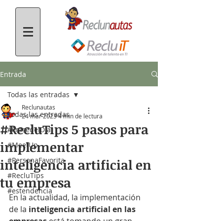
Entrada
Todas las entradas
Reclunautas
Todas las entradas
24 mar 2023
4 min de lectura
#RecluTips 5 pasos para
#FrasedelDía
implementar
#MeetUp
#PersonaFavorita
inteligencia artificial en
#RecluTips
tu empresa
#estendencia
En la actualidad, la implementación 
de la
 inteligencia artificial en las 