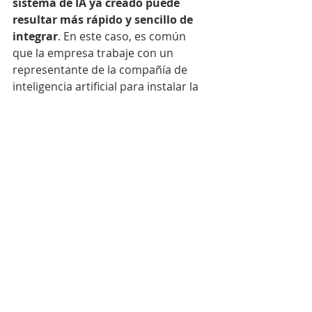
sistema de IA ya creado puede 
resultar más rápido y sencillo de 
integrar
. En este caso, es común 
que la empresa trabaje con un 
representante de la compañía de 
inteligencia artificial para instalar la 
aplicación de software y capacitar al 
personal en su uso.
5. Prueba y mide los 
resultados
Una vez implementada la tecnología 
de inteligencia artificial, es 
fundamental realizar pruebas 
durante un período de tiempo 
determinado para verificar su 
funcionamiento adecuado. El tiempo 
necesario para hacer estas pruebas 