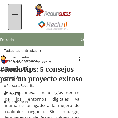
Entrada
Todas las entradas
Reclunautas
Todas las entradas
5 feb 2020
3 min de lectura
#RecluTips: 5 consejos
#FrasedelDía
para un proyecto exitoso
#MeetUp
#PersonaFavorita
Integrar nuevas tecnologías dentro 
#RecluTips
de los entornos digitales va 
#estendencia
íntimamente ligado a la mejora de 
cualquier negocio. Sin embargo, 