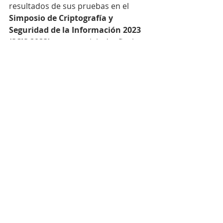
resultados de sus pruebas en el 
Simposio de Criptografía y 
Seguridad de la Información 2023 
(SCIS 2023)
, que se celebró a finales 
de enero en la ciudad japonesa de 
Kitakyushu.