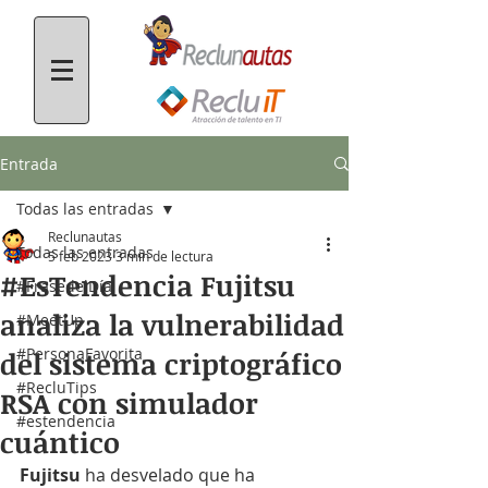
Entrada
Todas las entradas
Reclunautas
Todas las entradas
5 feb 2023
3 min de lectura
#EsTendencia Fujitsu
#FrasedelDía
analiza la vulnerabilidad
#MeetUp
#PersonaFavorita
del sistema criptográfico
#RecluTips
RSA con simulador
#estendencia
cuántico
Fujitsu
 ha desvelado que ha 