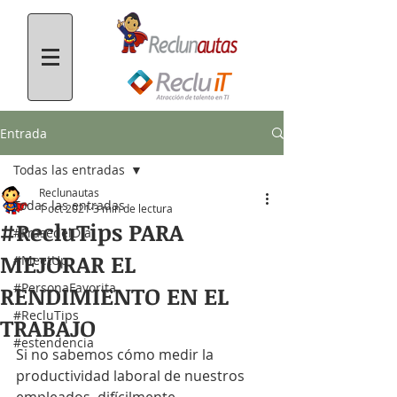
Entrada
Todas las entradas
Reclunautas
Todas las entradas
1 oct 2021
3 min de lectura
#RecluTips PARA
#FrasedelDía
MEJORAR EL
#MeetUp
#PersonaFavorita
RENDIMIENTO EN EL
#RecluTips
TRABAJO
#estendencia
Si no sabemos cómo medir la 
productividad laboral de nuestros 