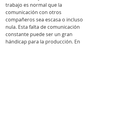
trabajo es normal que la 
comunicación con otros 
compañeros sea escasa o incluso 
nula. Esta falta de comunicación 
constante puede ser un gran 
hándicap para la producción. En 
ocasiones no hablar con el 
compañero, sobre todo cuando se 
hace un proyecto en grupo, puede 
generar malos entendidos que 
hacen retrasar el trabajo, 
provocando así que la productividad 
se reduzca de forma considerable.
Tener una relación cordial donde 
la 
información fluya sin problemas 
es vital
 para saber qué función tiene 
cada uno dentro del grupo y por 
tanto para tener una buena 