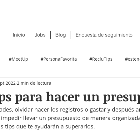
 tu CV:
contacto@recluit.com
También pu
Inicio
Jobs
Blog
Encuesta de seguimiento
#MeetUp
#PersonaFavorita
#RecluTips
#esten
ept 2022
2 min de lectura
ps para hacer un presu
ades, olvidar hacer los registros o gastar y después a
 impedir llevar un presupuesto de manera organizada
s tips que te ayudarán a superarlos.