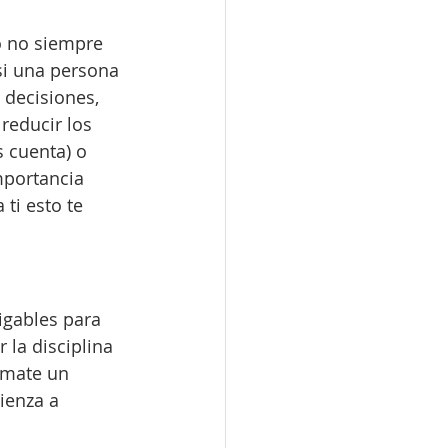
o no siempre 
si una persona 
 decisiones, 
reducir los 
 cuenta) o 
portancia 
ti esto te 
igables para 
 la disciplina 
omate un 
ienza a 