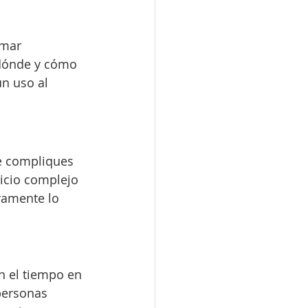
omar 
 dónde y cómo 
un uso al 
te compliques 
cicio complejo 
ramente lo 
n el tiempo en 
personas 