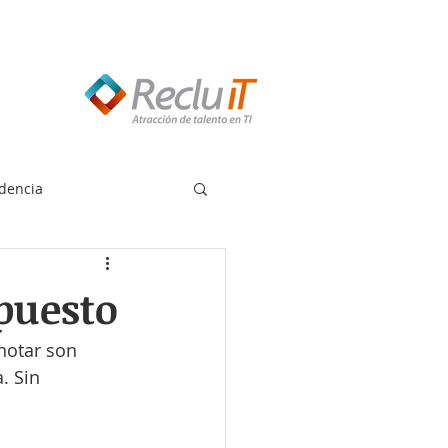
edes llamar:
55 8614 7719
dencia
puesto
notar son 
. Sin 