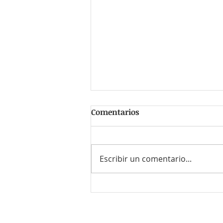
Comentarios
Escribir un comentario...
#RecluTips ¡Evita ser
estafado! Consejos para
detectar ofertas de trabajo