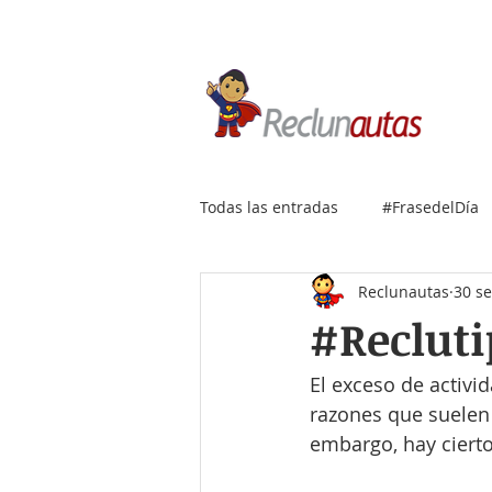
Si buscas empleo IT, envía
Todas las entradas
#FrasedelDía
Reclunautas
30 s
#Recluti
El exceso de activid
razones que suelen
embargo, hay cierto