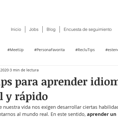
 tu CV:
contacto@recluit.com
También pu
Inicio
Jobs
Blog
Encuesta de seguimiento
#MeetUp
#PersonaFavorita
#RecluTips
#esten
 2020
3 min de lectura
ips para aprender idio
l y rápido
nuestra vida nos exigen desarrollar ciertas habilida
tarnos al mundo real. En este sentido, 
aprender un