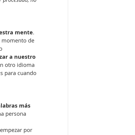
uestra mente
. 
n momento de 
o 
zar a nuestro 
en otro idioma 
os para cuando 
alabras más 
una persona 
 empezar por 