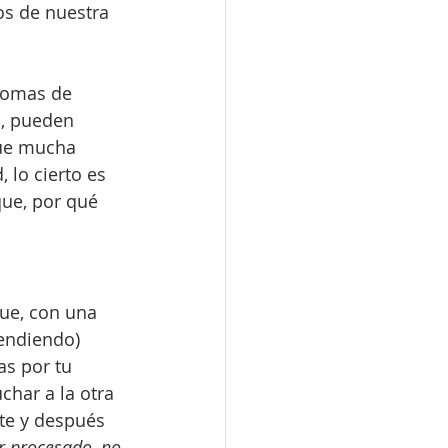
os de nuestra 
iomas de 
s, pueden 
ue mucha 
lo cierto es 
que, por qué 
ue, con una 
endiendo) 
s por tu 
char a la otra 
te y después 
er procesado, no 