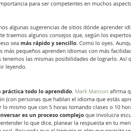
l importancia para ser competentes en muchos aspect
os algunas sugerencias de sitios dónde aprender id
 te traemos algunos consejos que, según los experto
ceso sea 
más rápido y sencillo
. Como lo oyes. Aunq
s más pequeños aprenden idiomas con más facilidad, 
s tenemos las mismas posibilidades de lograrlo. Así 
ir leyendo.
 práctica todo lo aprendido
. 
Mark Manson
 afirma q
ón (con personas que hablan el idioma que estás apr
r lo mismo que con 5 horas tomando clases o 10 hora
onversar es un proceso complejo
 que involucra escu
entender lo que dice, planear la respuesta en tu men
 oral. Recuerda que 
el lenguaje es algo que necesita s