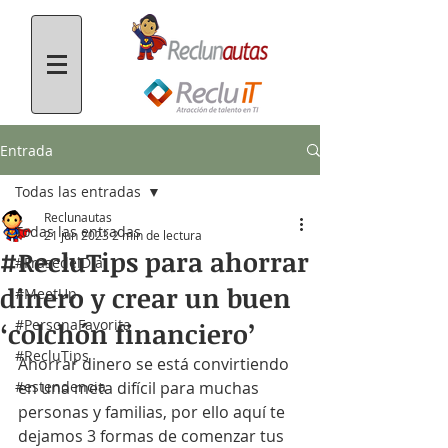
Entrada
Todas las entradas
Reclunautas
Todas las entradas
21 jun 2023
2 min de lectura
#RecluTips para ahorrar
#FrasedelDía
dinero y crear un buen
#MeetUp
#PersonaFavorita
‘colchón financiero’
#RecluTips
Ahorrar dinero se está convirtiendo 
#estendencia
en una meta difícil para muchas 
personas y familias, por ello aquí te 
dejamos 3 formas de comenzar tus 