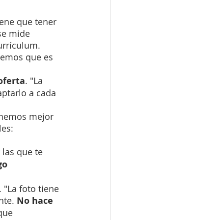
iene que tener 
se mide 
rrículum. 
abemos que es 
oferta
. "La 
aptarlo a cada 
ponemos mejor 
es: 
r las que te 
go 
 "La foto tiene 
nte. 
No hace 
que 