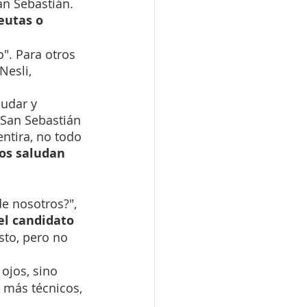
an Sebastián. 
eutas o 
". Para otros 
Nesli, 
ludar y 
 San Sebastián 
ntira, no todo 
os saludan 
e nosotros?", 
el candidato 
sto, pero no 
ojos, sino 
 más técnicos, 