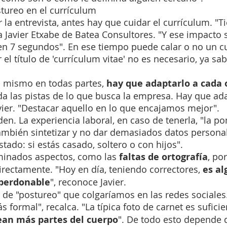
stureo en el currículum
 la entrevista, antes hay que cuidar el currículum. "T
a Javier Etxabe de Batea Consultores. "Y ese impacto 
 7 segundos". En ese tiempo puede calar o no un cu
 el título de 'currículum vitae' no es necesario, ya s
l mismo en todas partes,
 hay que adaptarlo a cada 
 da las pistas de lo que busca la empresa. Hay que ad
avier. "Destacar aquello en lo que encajamos mejor".
den. La experiencia laboral, en caso de tenerla, "la 
ambién sintetizar y no dar demasiados datos personal
tado: si estás casado, soltero o con hijos".
inados aspectos, como las 
faltas de ortografía
, po
rectamente. "Hoy en día, teniendo correctores, 
es al
perdonable
", reconoce Javier.
o de "postureo" que colgaríamos en las redes sociales.
 formal", recalca. "La típica foto de carnet es suficie
vean más partes del cuerpo
". De todo esto depende 