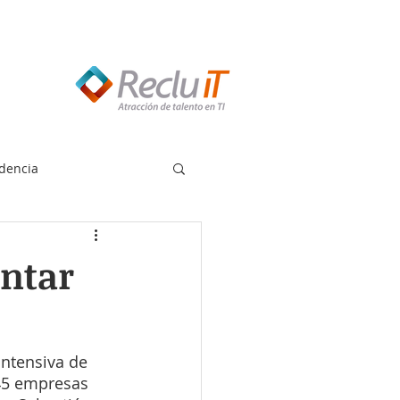
edes llamar:
55 8614 7719
dencia
ontar
intensiva de 
45 empresas 