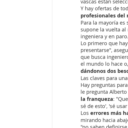
vascas están selecc
Y hay ofertas de tod
profesionales del
Para la mayoría es 
supone la vuelta al
ingeniera y en paro
Lo primero que hay 
presentarse", asegu
que busca ingeniero
el mundo lo hace o,
dándonos dos bes
Las claves para una
Hay preguntas para 
le pregunta Alberto
la franqueza
: "Que
sé de esto', 'sé usa
Los 
errores más h
mirando hacia abajo
"no saben definirse