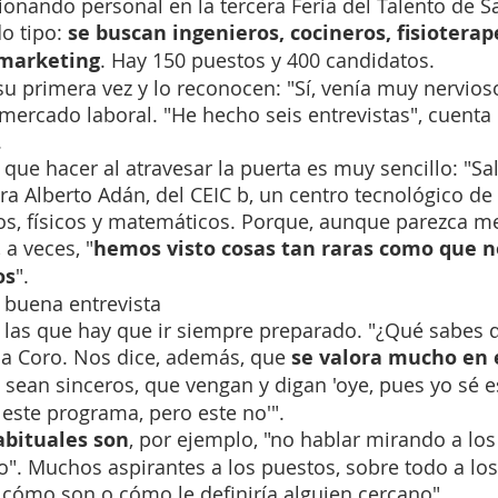
ionando personal en la tercera Feria del Talento de S
o tipo: 
se buscan ingenieros, cocineros, fisioterap
 marketing
. Hay 150 puestos y 400 candidatos.
su primera vez y lo reconocen: "Sí, venía muy nervioso
 mercado laboral. "He hecho seis entrevistas", cuenta 
.
que hacer al atravesar la puerta es muy sencillo: "Sa
ra Alberto Adán, del CEIC b, un centro tecnológico de
s, físicos y matemáticos. Porque, aunque parezca me
 a veces, "
hemos visto cosas tan raras como que n
os
".
 buena entrevista
las que hay que ir siempre preparado. "¿Qué sabes d
 a Coro. Nos dice, además, que 
se valora mucho en 
 sean sinceros, que vengan y digan 'oye, pues yo sé e
r este programa, pero este no'".
abituales son
, por ejemplo, "no hablar mirando a los 
". Muchos aspirantes a los puestos, sobre todo a los
 cómo son o cómo le definiría alguien cercano".