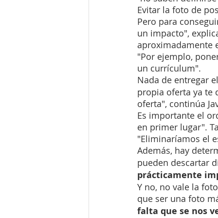
Evitar la foto de po
Pero para conseguir
un impacto", explic
aproximadamente en
"Por ejemplo, poner
un currículum".
Nada de entregar e
propia oferta ya te
oferta", continúa J
Es importante el or
en primer lugar". T
"Eliminaríamos el es
Además, hay determ
pueden descartar di
prácticamente im
Y no, no vale la fot
que ser una foto más
falta que se nos 