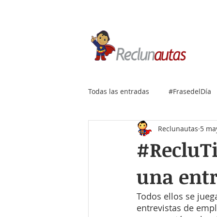
Si buscas empleo IT, envía
Todas las entradas
#FrasedelDía
Reclunautas
5 ma
#RecluTi
una entr
Todos ellos se jueg
entrevistas de emp