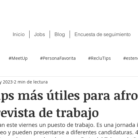
 tu CV:
contacto@recluit.com
También pu
Inicio
Jobs
Blog
Encuesta de seguimiento
#MeetUp
#PersonaFavorita
#RecluTips
#esten
y 2023
2 min de lectura
ps más útiles para afr
evista de trabajo
an este viernes un puesto de trabajo. Es una jornada 
leo y pueden presentarse a diferentes candidaturas. 