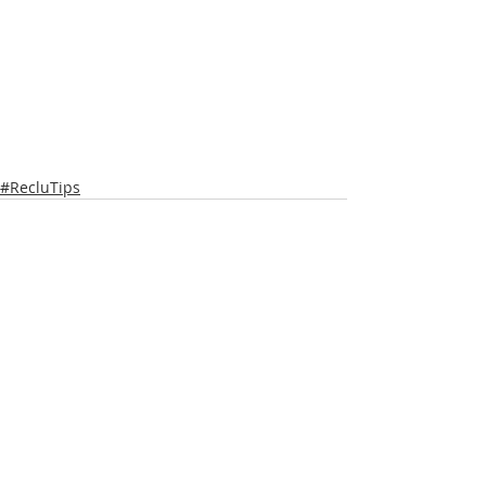
#RecluTips
Entradas recientes
Ver todo