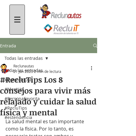
Entrada
Todas las entradas
Reclunautas
Todas las entradas
21 jun 2023
2 min de lectura
#RecluTips Los 8
#FrasedelDía
consejos para vivir más
#MeetUp
#PersonaFavorita
relajado y cuidar la salud
#RecluTips
física y mental
#estendencia
La salud mental es tan importante 
como la física. Por lo tanto, es 