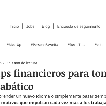
 tu CV:
contacto@recluit.com
También pu
Inicio
Jobs
Blog
Encuesta de seguimiento
#MeetUp
#PersonaFavorita
#RecluTips
#esten
eb 2023
3 min de lectura
ps financieros para to
abático
 aprender un nuevo idioma o simplemente pasar tiemp
s motivos que impulsan cada vez más a los trabaja