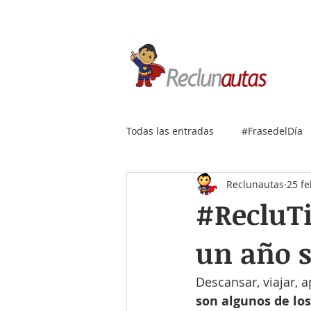
Si buscas empleo IT, envía
Todas las entradas
#FrasedelDía
Reclunautas
25 f
#RecluTi
un año s
Descansar, viajar,
son algunos de lo