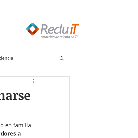
edes llamar:
55 8614 7719
dencia
marse
o en familia 
dores a 