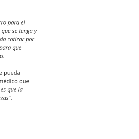
ro para el 
 que se tenga y 
a cotizar por 
para que 
o.
ue pueda 
médico que 
es que la 
nzas
”.