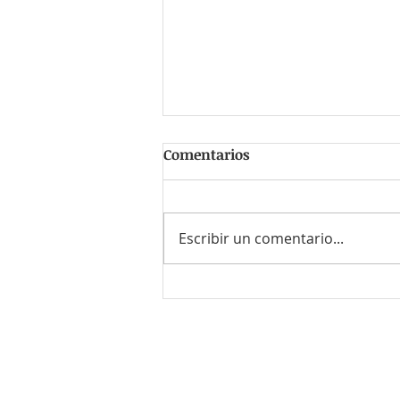
Comentarios
Escribir un comentario...
#RecluTips ¡Evita ser
estafado! Consejos para
detectar ofertas de trabajo
falsas
¿Quieres enviar tu CV o el de
Envía un correo a
contacto@r