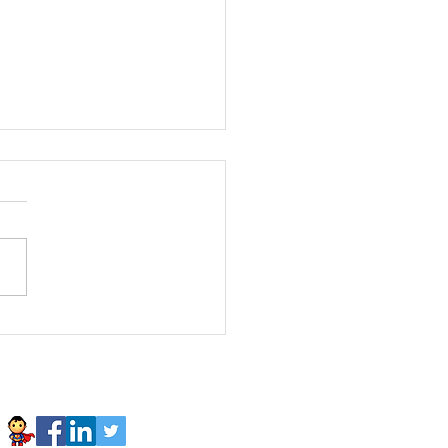
luTips Consejos para
rar para estas
ciones de verano