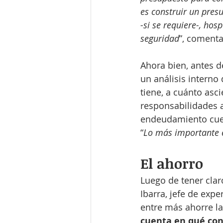
es construir un presu
-si se requiere-, hos
seguridad
”, comenta
Ahora bien, antes d
un análisis interno
tiene, a cuánto asc
responsabilidades a
endeudamiento cue
“
Lo más importante e
El ahorro
Luego de tener clar
Ibarra, jefe de expe
entre más ahorre l
cuenta en qué cond