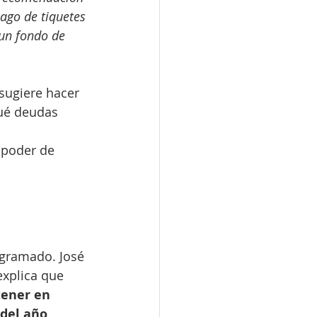
pago de tiquetes 
 un fondo de 
sugiere hacer 
qué deudas 
 poder de 
ogramado. José 
explica que 
tener en 
del año 