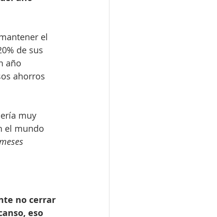
 mantener el 
 20% de sus 
n año 
sos ahorros 
sería muy 
n el mundo 
 meses 
te no cerrar 
canso, eso 