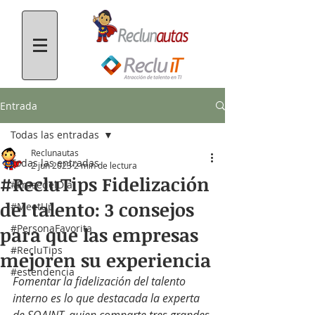
Entrada
Todas las entradas
Reclunautas
Todas las entradas
2 jun 2023
2 min de lectura
#RecluTips Fidelización
#FrasedelDía
del talento: 3 consejos
#MeetUp
#PersonaFavorita
para que las empresas
#RecluTips
mejoren su experiencia
#estendencia
Fomentar la fidelización del talento 
interno es lo que destacada la experta 