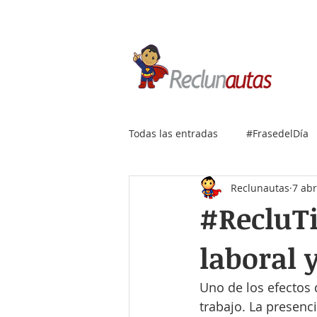
Si buscas empleo IT, envía
Todas las entradas
#FrasedelDía
Reclunautas
7 ab
#RecluTi
laboral 
Uno de los efectos 
trabajo. La presenc