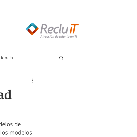
edes llamar:
55 8614 7719
dencia
ad
delos de 
y los modelos 