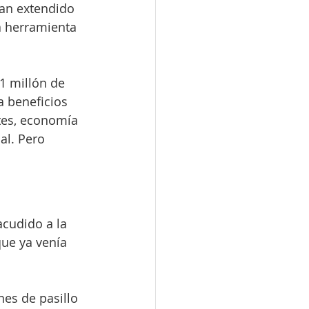
han extendido 
a herramienta 
1 millón de 
a beneficios 
tes, economía 
al. Pero 
acudido a la 
que ya venía 
nes de pasillo 