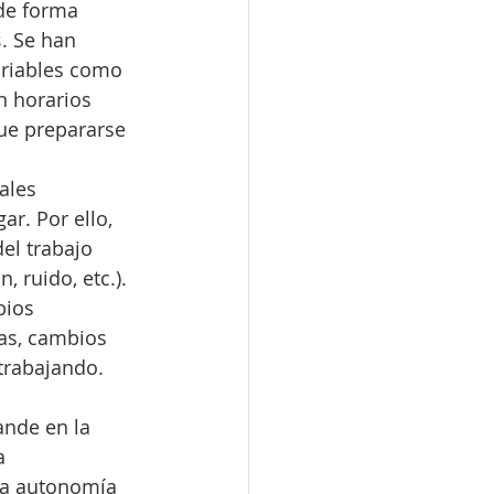
de forma 
s
. Se han 
ariables como 
n horarios 
ue prepararse 
ales 
r. Por ello, 
el trabajo 
 ruido, etc.). 
bios 
as, cambios 
trabajando.
nde en la 
a 
esa autonomía 