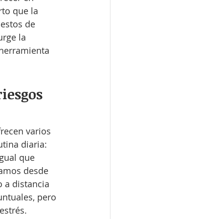
to que la 
estos de 
rge la 
 herramienta 
riesgos 
frecen varios 
ina diaria:
gual que 
jamos desde 
 a distancia 
ntuales, pero 
estrés. 