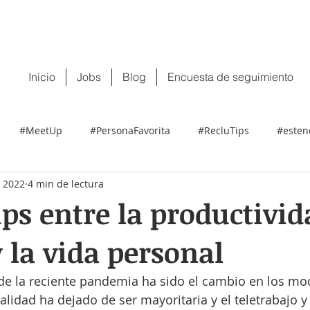
 tu CV:
contacto@recluit.com
También pu
Inicio
Jobs
Blog
Encuesta de seguimiento
#MeetUp
#PersonaFavorita
#RecluTips
#esten
r 2022
4 min de lectura
ps entre la productivid
y la vida personal
de la reciente pandemia ha sido el cambio en los mo
ialidad ha dejado de ser mayoritaria y el teletrabajo 