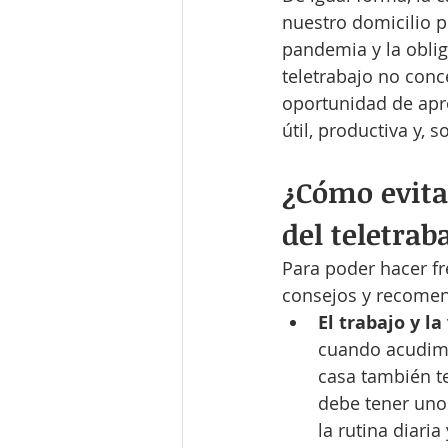
nuestro domicilio p
pandemia y la obli
teletrabajo no conc
oportunidad de apro
útil, productiva y, 
¿Cómo evitar
del teletrab
Para poder hacer fre
consejos y recomen
El trabajo y l
cuando acudimo
casa también te
debe tener uno
la rutina diari