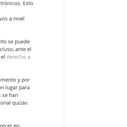
trónicos. Esto 
os a nivel 
nto se puede 
luso, ante el 
el 
derecho a 
omento y por 
un lugar para 
s se han 
ional quizás 
recer en 