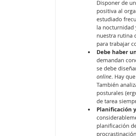
Disponer de una
positiva al org
estudiado frec
la nocturnidad 
nuestra rutina 
para trabajar co
Debe haber un
demandan condic
se debe diseñar
online
. Hay que 
También analiza
posturales (erg
de tarea siemp
Planificación 
considerableme
planificación d
procrastinación