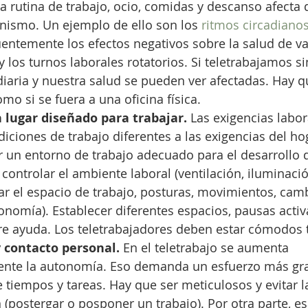
 rutina de trabajo, ocio, comidas y descanso afecta 
anismo. Un ejemplo de ello son los 
ritmos circadiano
uentemente los efectos negativos sobre la salud de v
y los turnos laborales rotatorios. Si teletrabajamos si
diaria y nuestra salud se pueden ver afectadas. Hay q
mo si se fuera a una oficina física.
 lugar diseñado para trabajar.
 Las exigencias labor
iones de trabajo diferentes a las exigencias del hoga
 un entorno de trabajo adecuado para el desarrollo d
controlar el ambiente laboral (ventilación, iluminación,
r el espacio de trabajo, posturas, movimientos, cam
onomía). Establecer diferentes espacios, pausas activ
re ayuda. Los teletrabajadores deben estar cómodos 
y contacto personal.
 En el teletrabajo se aumenta 
nte la autonomía. Eso demanda un esfuerzo más gra
e tiempos y tareas. Hay que ser meticulosos y evitar l
 (postergar o posponer un trabajo). Por otra parte, 