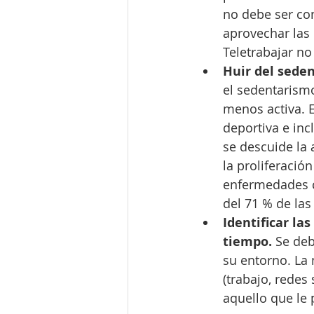
no debe ser con
aprovechar las
Teletrabajar no
Huir del sede
el sedentarismo
menos activa. 
deportiva e inc
se descuide la 
la proliferación
enfermedades ca
del 71 % de la
Identificar la
tiempo.
 Se deb
su entorno. La 
(trabajo, redes 
aquello que le p