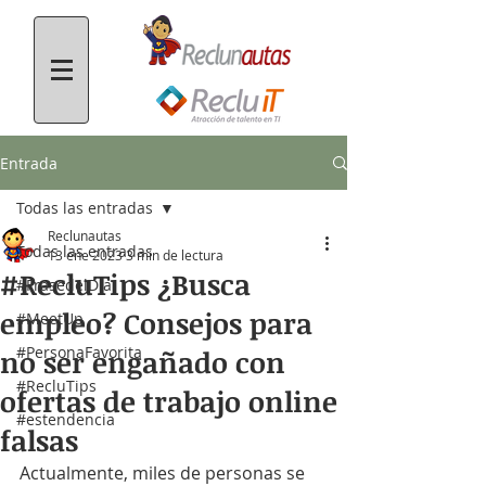
Entrada
Todas las entradas
Reclunautas
Todas las entradas
13 ene 2023
3 min de lectura
#RecluTips ¿Busca
#FrasedelDía
empleo? Consejos para
#MeetUp
#PersonaFavorita
no ser engañado con
#RecluTips
ofertas de trabajo online
#estendencia
falsas
Actualmente, miles de personas se 