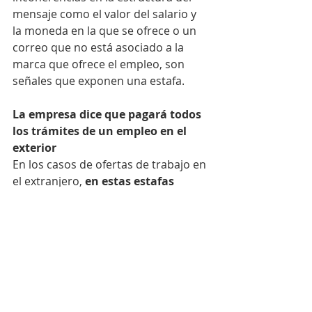
mensaje como el valor del salario y 
la moneda en la que se ofrece o un 
correo que no está asociado a la 
marca que ofrece el empleo, son 
señales que exponen una estafa.
La empresa dice que pagará todos 
los trámites de un empleo en el 
exterior
En los casos de ofertas de trabajo en 
el extranjero, 
en estas estafas 
usualmente se ofrece ayuda para 
tramitar la visa
. Mediante este 
engaño los criminales logran cobrar 
un dinero por adelantado, indicando 
que hay supuestos cobros 
administrativos que ayudan a 
agilizar los trámites.