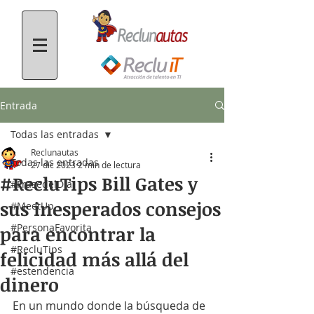
Entrada
Todas las entradas
Reclunautas
Todas las entradas
27 dic 2023
2 min de lectura
#RecluTips Bill Gates y
#FrasedelDía
sus inesperados consejos
#MeetUp
#PersonaFavorita
para encontrar la
#RecluTips
felicidad más allá del
#estendencia
dinero
En un mundo donde la búsqueda de 