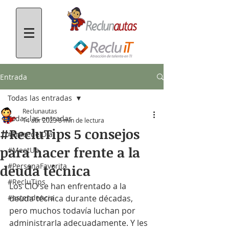
Entrada
Todas las entradas
Reclunautas
Todas las entradas
14 abr 2023
8 min de lectura
#RecluTips 5 consejos
#FrasedelDía
para hacer frente a la
#MeetUp
#PersonaFavorita
deuda técnica
#RecluTips
Los CIO se han enfrentado a la 
#estendencia
deuda técnica durante décadas, 
pero muchos todavía luchan por 
administrarla adecuadamente. Y les 