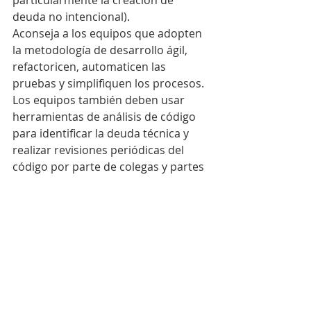
particularmente la creación de 
deuda no intencional).
Aconseja a los equipos que adopten 
la metodología de desarrollo ágil, 
refactoricen, automaticen las 
pruebas y simplifiquen los procesos. 
Los equipos también deben usar 
herramientas de análisis de código 
para identificar la deuda técnica y 
realizar revisiones periódicas del 
código por parte de colegas y partes 
interesadas para garantizar la 
calidad del código e identificar 
problemas potenciales. También 
deben adoptar la simplificación 
arquitectónica, la creación de 
componentes y la estandarización.
5. Reconocer que la gestión 