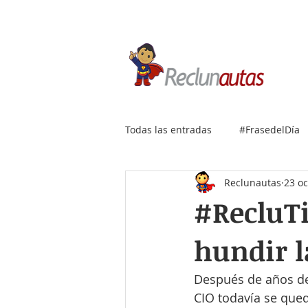
Si buscas empleo IT, envía
Todas las entradas
#FrasedelDía
Reclunautas
23 oc
#RecluTi
hundir l
Después de años de 
CIO todavía se qued