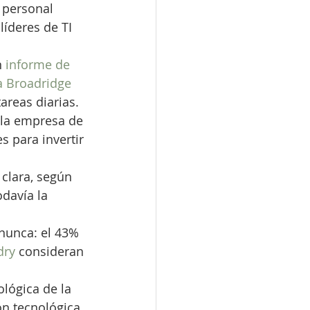
 personal 
íderes de TI 
 
informe de 
a Broadridge
areas diarias. 
 la empresa de 
 para invertir 
clara, según 
odavía la 
nunca: el 43% 
dry
 consideran 
ológica de la 
n tecnológica 