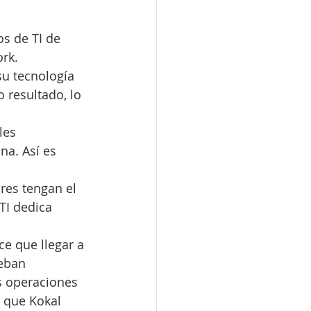
s de TI de 
rk.
u tecnología 
 resultado, lo 
les 
a. Así es 
res tengan el 
TI dedica 
ce que llegar a 
eban 
s operaciones 
 que Kokal 