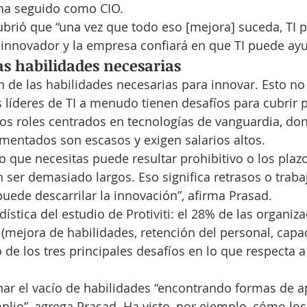
ha seguido como CIO.
brió que “una vez que todo eso [mejora] suceda, TI 
 innovador y la empresa confiará en que TI puede ayu
as habilidades necesarias
de las habilidades necesarias para innovar. Esto no
s líderes de TI a menudo tienen desafíos para cubrir 
s roles centrados en tecnologías de vanguardia, don
mentados son escasos y exigen salarios altos.
to que necesitas puede resultar prohibitivo o los plaz
 ser demasiado largos. Eso significa retrasos o trabaj
uede descarrilar la innovación”, afirma Prasad.
ística del estudio de Protiviti: el 28% de las organiz
o (mejora de habilidades, retención del personal, capa
de los tres principales desafíos en lo que respecta a
nar el vacío de habilidades “encontrando formas de a
io”, agrega Prasad. Ha visto, por ejemplo, cómo los