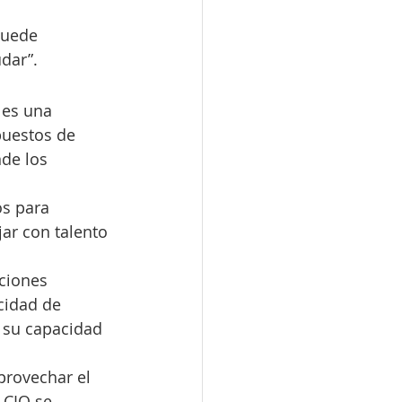
puede 
dar”.
 es una 
puestos de 
de los 
os para 
ar con talento 
aciones 
cidad de 
 su capacidad 
provechar el 
 CIO se 