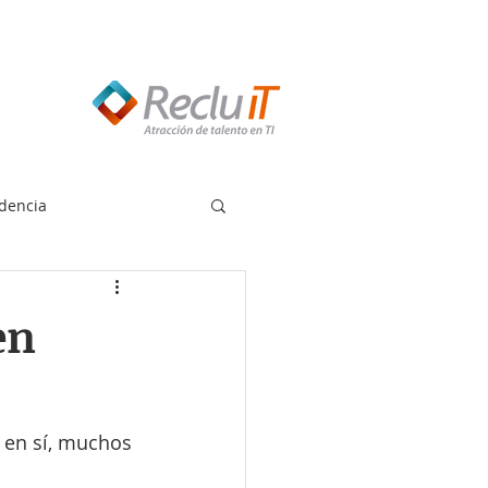
edes llamar:
55 8614 7719
dencia
en
 en sí, muchos 