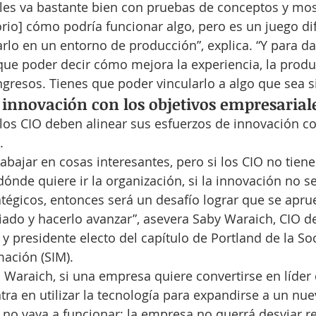
 les va bastante bien con pruebas de conceptos y mo
rio] cómo podría funcionar algo, pero es un juego dif
lo en un entorno de producción”, explica. “Y para dar
que poder decir cómo mejora la experiencia, la produc
ingresos. Tienes que poder vincularlo a algo que sea si
a innovación con los objetivos empresarial
los CIO deben alinear sus esfuerzos de innovación con
.
bajar en cosas interesantes, pero si los CIO no tien
dónde quiere ir la organización, si la innovación no s
atégicos, entonces será un desafío lograr que se apru
ciado y hacerlo avanzar”, asevera Saby Waraich, CIO 
 presidente electo del capítulo de Portland de la Soc
mación (SIM).
 Waraich, si una empresa quiere convertirse en líder 
ntra en utilizar la tecnología para expandirse a un nue
no vaya a funcionar; la empresa no querrá desviar re