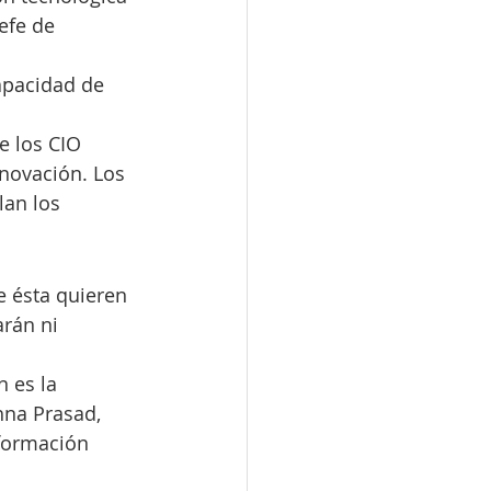
efe de 
apacidad de 
e los CIO 
novación. Los 
lan los 
e ésta quieren 
rán ni 
 es la 
hna Prasad, 
formación 