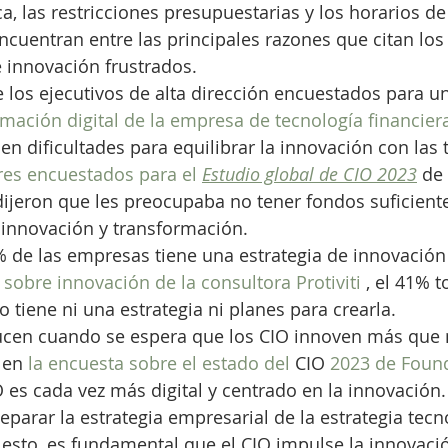
a, las restricciones presupuestarias y los horarios de
cuentran entre las principales razones que citan los l
e innovación frustrados.
 los ejecutivos de alta dirección encuestados para un
mación digital de la empresa de tecnología financier
n dificultades para equilibrar la innovación con las t
eres encuestados para el 
Estudio global de CIO 2023
 de
ijeron que les preocupaba no tener fondos suficientes
nnovación y transformación.
 de las empresas tiene una estrategia de innovación 
sobre innovación de la consultora Protiviti
 , el 41% t
o tiene ni una estrategia ni planes para crearla.
ducen cuando se espera que los CIO innoven más que 
 en 
la encuesta sobre el estado del 
CIO 
2023 de Foun
O es cada vez más digital y centrado en la innovación.
eparar la estrategia empresarial de la estrategia tecn
esto, es fundamental que el CIO impulse la innovació