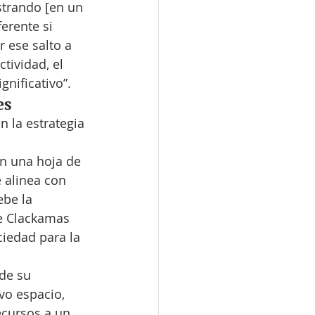
strando [en un 
erente si 
 ese salto a 
tividad, el 
gnificativo”.
es
 la estrategia 
en una hoja de 
e alinea con 
ebe la 
de Clackamas 
iedad para la 
de su 
vo espacio, 
cursos a un 