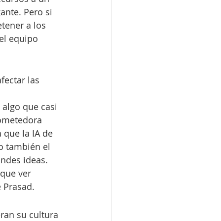
ante. Pero si 
tener a los 
el equipo 
ectar las 
 algo que casi 
rometedora 
que la IA de 
o también el 
andes ideas.
que ver 
e Prasad.
ran su cultura 