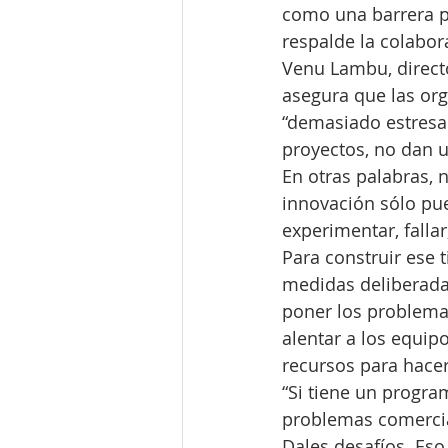
como una barrera pa
respalde la colabora
Venu Lambu, director
asegura que las org
“demasiado estresad
proyectos, no dan u
En otras palabras, n
innovación sólo pu
experimentar, fallar
Para construir ese 
medidas deliberada
poner los problemas
alentar a los equip
recursos para hacer
“Si tiene un progra
problemas comercia
Dales desafíos. Eso