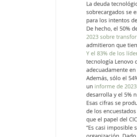
La deuda tecnológic
sobrecargados se en
para los intentos d
De hecho, el 50% de
2023 sobre transfor
admitieron que tiene
Y el 83% de los líd
tecnología Lenovo d
adecuadamente en i
Además, sólo el 54%
un 
informe de 2023 
desarrolla y el 5% n
Esas cifras se pro
de los encuestados
que el papel del CI
“Es casi imposible s
organización. Dado 