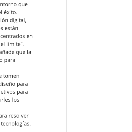
entorno que 
l éxito.
ón digital, 
s están 
 centrados en 
l límite”.
​añade que la 
o para 
ue tomen 
diseño para 
etivos para 
rles los 
ra resolver 
tecnologías. 