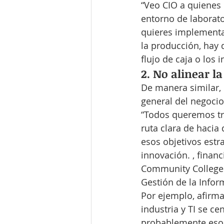
“Veo CIO a quienes
entorno de laborato
quieres implementar
la producción, hay 
flujo de caja o los 
2. No alinear l
De manera similar, 
general del negocio
“Todos queremos tra
ruta clara de hacia 
esos objetivos estr
innovación. , finan
Community College y
Gestión de la Infor
Por ejemplo, afirma
industria y TI se ce
probablemente eso 