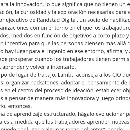
ra la innovación, lo que significa que no tienen un 
ción, la curiosidad y la exploración necesarias para e
 ejecutivo de Randstad Digital, un socio de habilitaci
anizaciones con un entorno en el que los trabajadore
os, medidos en función de objetivos a corto plazo y
n incentivo para que las personas piensen más allá de
o hay lugar para el ingenio en ese entorno, afirma, y ​
ede prosperar cuando los trabajadores tienen permis
, aprender y volver a intentarlo.
tipo de lugar de trabajo, Lambu aconseja a los CIO q
s: organizar hackatones, adoptar el pensamiento de 
 en el centro del proceso de ideación, establecer obj
os a pensar de manera más innovadora y luego brinda
lo. entonces.
ma de aprendizaje estructurado, hágalo evolucionar pa
les a medida que los trabajadores aprenden nuevas 
 puede dar lugar a algunas ideas brillantes”, añade.