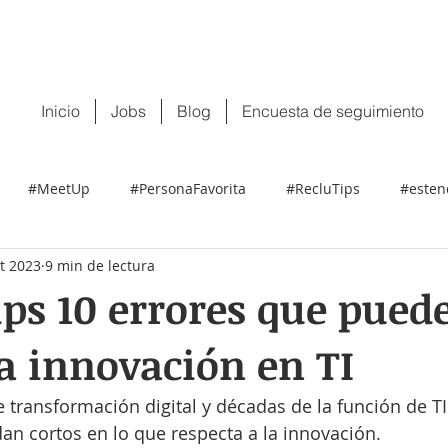
 tu CV:
contacto@recluit.com
También pu
Inicio
Jobs
Blog
Encuesta de seguimiento
#MeetUp
#PersonaFavorita
#RecluTips
#esten
t 2023
9 min de lectura
ps 10 errores que pued
a innovación en TI
transformación digital y décadas de la función de TI
an cortos en lo que respecta a la innovación.