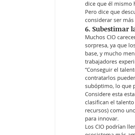
dice que él mismo 
Pero dice que descu
considerar ser más
6. Subestimar l
Muchos CIO carecen 
sorpresa, ya que lo
base, y mucho meno
trabajadores experi
“Conseguir el talen
contratarlos pueden
subóptimo, lo que p
Considere esta estad
clasifican el talent
recursos) como uno 
para innovar.
Los CIO podrían lle
ecosistema más ampl