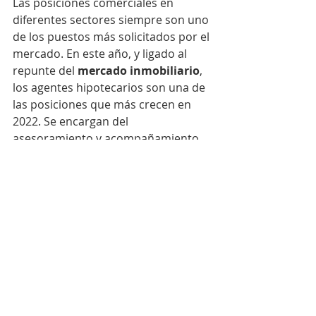
Las posiciones comerciales en 
diferentes sectores siempre son uno 
de los puestos más solicitados por el 
mercado. En este año, y ligado al 
repunte del 
mercado inmobiliario
, 
los agentes hipotecarios son una de 
las posiciones que más crecen en 
2022. Se encargan del 
asesoramiento y acompañamiento 
de clientes que buscan un préstamo 
hipotecario. Es decir, buscan por ti 
las mejores hipotecas que se ajusten 
a tus preferencias o necesidades
Otras profesiones: 
teleoperadores/as y 
repartidores/as
Además de estas profesiones en 
auge, siguen muy vigente (cada vez 