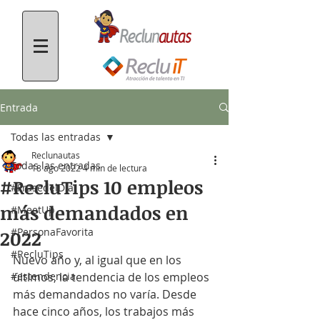
Entrada
Todas las entradas
Reclunautas
Todas las entradas
18 ago 2022
4 min de lectura
#RecluTips 10 empleos
#FrasedelDía
más demandados en
#MeetUp
#PersonaFavorita
2022
#RecluTips
Nuevo año y, al igual que en los 
#estendencia
últimos, la tendencia de los empleos 
más demandados no varía. Desde 
hace cinco años, los trabajos más 