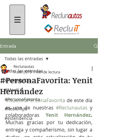
Entrada
Todas las entradas
Reclunautas
Todas las entradas
9 abr 2019
1 min de lectura
#PersonaFavorita: Yenit
#FrasedelDía
Hernández
#MeetUp
#PersonaFavorita
#NuestraPersonaFavorita
 de este día 
es una de nuestras 
#Reclunautas
 y 
#RecluTips
colaboradoras 
Yenit Hernández
. 
#estendencia
Muchas gracias por tu dedicación, 
entrega y compañerismo, sin lugar a 