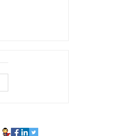
sonaFavorita Luis
fre