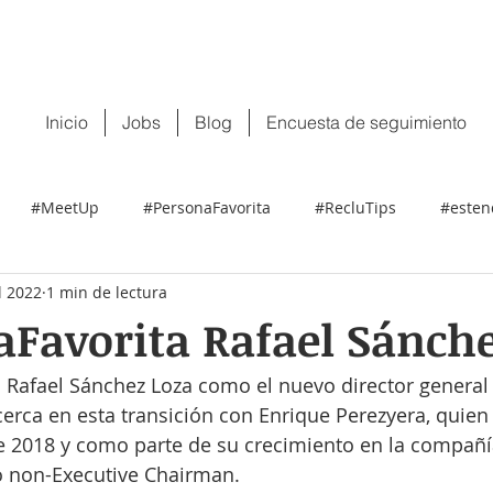
 tu CV:
contacto@recluit.com
También pu
Inicio
Jobs
Blog
Encuesta de seguimiento
#MeetUp
#PersonaFavorita
#RecluTips
#esten
l 2022
1 min de lectura
Favorita Rafael Sánch
 Rafael Sánchez Loza como el nuevo director general
cerca en esta transición con Enrique Perezyera, quien
e 2018 y como parte de su crecimiento en la compañí
non-Executive Chairman.