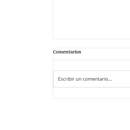
Comentarios
Escribir un comentario...
#PersonaFavorita Claudia
Cabrera Luna
¿Quieres enviar tu CV o el de
Envía un correo a
contacto@r