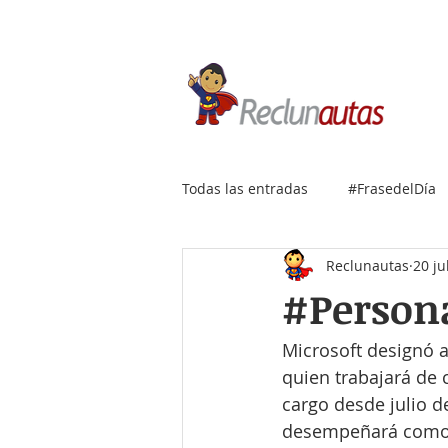
Si buscas empleo IT, envía
Todas las entradas
#FrasedelDía
Reclunautas
20 ju
#Persona
Microsoft designó a
quien trabajará de 
cargo desde julio d
desempeñará como 