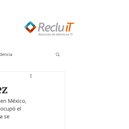
edes llamar:
55 8614 7719
dencia
ez
 en México, 
 ocupó el 
a se 