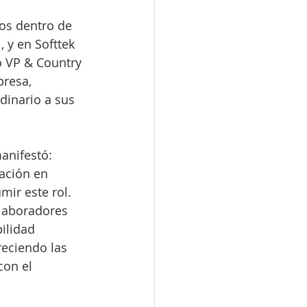
os dentro de 
 y en Softtek 
 VP & Country 
resa, 
inario a sus 
anifestó: 
ación en 
ir este rol. 
laboradores 
ilidad 
eciendo las 
con el 