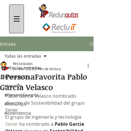
Entrada
Todas las entradas
Reclunautas
Todas las entradas
24 mar 2023
2 min de lectura
#PersonaFavorita Pablo
#FrasedelDía
García Velasco
#MeetUp
#PersonaFavorita
Pablo García Velasco nombrado 
director de Sostenibilidad del grupo 
#RecluTips
Sener
#estendencia
El grupo de ingeniería y tecnología 
Sener
 ha nombrado a 
Pablo García 