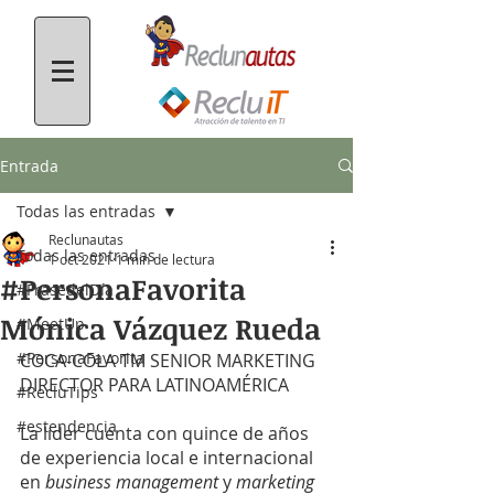
Entrada
Todas las entradas
Reclunautas
Todas las entradas
1 oct 2021
1 min de lectura
#PersonaFavorita
#FrasedelDía
Mónica Vázquez Rueda
#MeetUp
#PersonaFavorita
COCA-COLA TM SENIOR MARKETING 
DIRECTOR PARA LATINOAMÉRICA
#RecluTips
#estendencia
La líder cuenta con quince de años 
de experiencia local e internacional 
en 
business management 
y 
marketing 