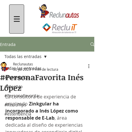
Entrada
Todas las entradas
Reclunautas
Todas las entradas
30 jul 2023
1 min de lectura
#PersonaFavorita Inés
#FrasedelDía
López
#MeetUp
#PersonaFavorita
La consultora de experiencia de 
empleado
 Zinkgular ha 
#RecluTips
incorporado a Inés López como 
#estendencia
responsable de E-Lab
, área 
dedicada al diseño de experiencias 