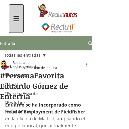
Entrada
Todas las entradas
Reclunautas
Todas las entradas
30 jul 2023
2 min de lectura
#PersonaFavorita
#FrasedelDía
Eduardo Gómez de
#MeetUp
#PersonaFavorita
Enterría
#RecluTips
Eduardo se ha incorporado como 
#estendencia
Head of Employment de Fieldfisher
en la oficina de Madrid, ampliando el 
equipo laboral, que actualmente 