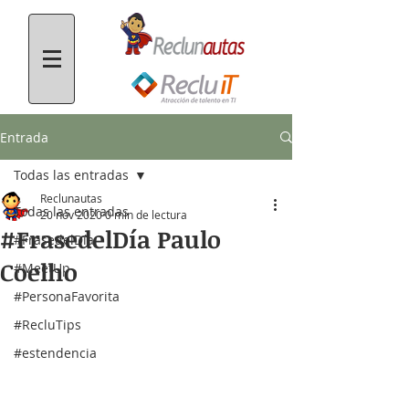
Entrada
Todas las entradas
Reclunautas
Todas las entradas
20 nov 2020
0 min de lectura
#FrasedelDía Paulo
#FrasedelDía
Coelho
#MeetUp
#PersonaFavorita
#RecluTips
#estendencia