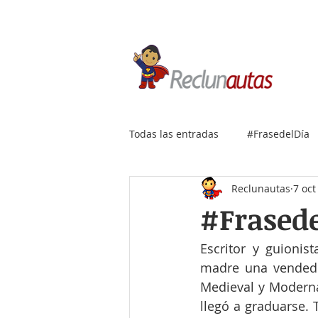
Si buscas empleo IT, envía
Todas las entradas
#FrasedelDía
Reclunautas
7 oct
#Frasede
Escritor y guionis
madre una vendedo
Medieval y Moderna
llegó a graduarse. 