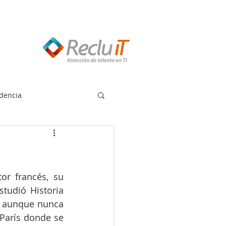
edes llamar:
55 8614 7719
dencia
or francés, su 
udió Historia 
 aunque nunca 
París donde se 