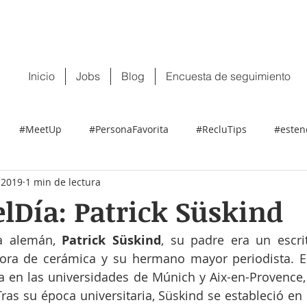
 tu CV:
contacto@recluit.com
También pu
Inicio
Jobs
Blog
Encuesta de seguimiento
#MeetUp
#PersonaFavorita
#RecluTips
#esten
 2019
1 min de lectura
lDía: Patrick Süskind
ta alemán, 
Patrick Süskind
, su padre era un escrit
ra de cerámica y su hermano mayor periodista. Est
 en las universidades de Múnich y Aix-en-Provence,
Tras su época universitaria, Süskind se estableció en 