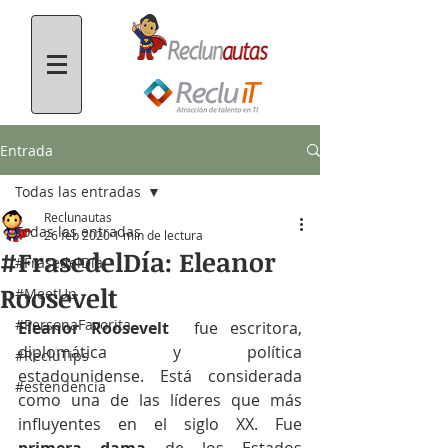
Entrada
Todas las entradas
Reclunautas
Todas las entradas
26 feb 2020
1 min de lectura
#FrasedelDía: Eleanor
#FrasedelDía
Roosevelt
#MeetUp
#PersonaFavorita
Eleanor Roosevelt
  fue escritora, 
diplomática y política 
#RecluTips
estadounidense. Está considerada 
#estendencia
como una de las líderes que más 
influyentes en el siglo XX. Fue 