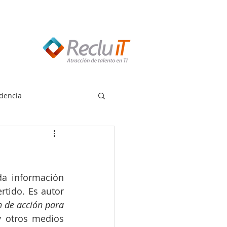
edes llamar:
55 8614 7719
dencia
a información 
tido. Es autor 
 de acción para 
 otros medios 