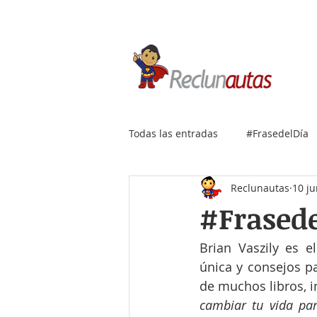
Si buscas empleo IT, envía
Todas las entradas
#FrasedelDía
Reclunautas
10 j
#Frasede
Brian Vaszily es e
única y consejos pa
de muchos libros, in
cambiar tu vida pa