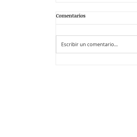
Comentarios
Escribir un comentario...
#FrasedelDía: Kellie Pickler
¿Quieres enviar tu CV o el de
Envía un correo a
contacto@r
o bien llámanos al
55-8614-771