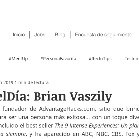
 tu CV:
contacto@recluit.com
También pu
Inicio
Jobs
Blog
Encuesta de seguimiento
#MeetUp
#PersonaFavorita
#RecluTips
#esten
un 2019
1 min de lectura
lDía: Brian Vaszily
l fundador de AdvantageHacks.com, sitio que brind
ra ser una persona más exitosa... con un toque diver
cluido el best seller 
The 9 Intense Experiences: Un plan
ra siempre
, y ha aparecido en ABC, NBC, CBS, Fox y