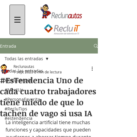
Entrada
Todas las entradas
Reclunautas
Todas las entradas
1 sept 2023
2 min de lectura
#EsTendencia Uno de
#FrasedelDía
cada cuatro trabajadores
#MeetUp
#PersonaFavorita
tiene miedo de que lo
#RecluTips
tachen de vago si usa IA
#estendencia
La inteligencia artificial tiene muchas 
funciones y capacidades que pueden 