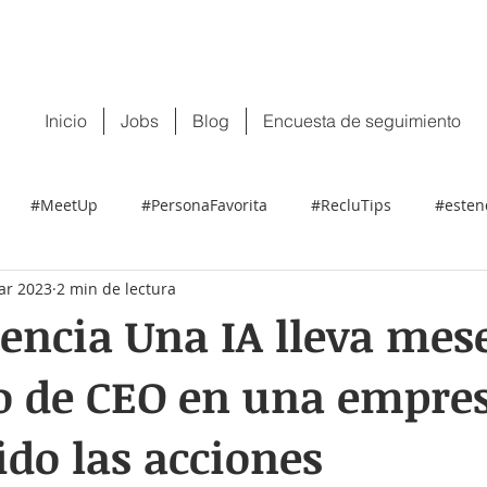
 tu CV:
contacto@recluit.com
También pu
Inicio
Jobs
Blog
Encuesta de seguimiento
#MeetUp
#PersonaFavorita
#RecluTips
#esten
ar 2023
2 min de lectura
ncia Una IA lleva mes
o de CEO en una empres
do las acciones