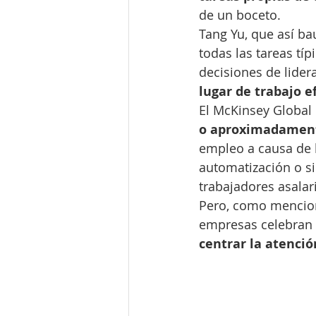
de un boceto.
Tang Yu, que así ba
todas las tareas típ
decisiones de lidera
lugar de trabajo e
El McKinsey Global 
o aproximadament
empleo a causa de l
automatización o s
trabajadores asalar
Pero, como menciona
empresas celebran l
centrar la atenció