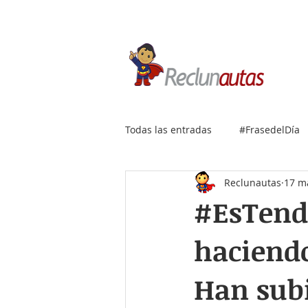
Si buscas empleo IT, envía
Todas las entradas
#FrasedelDía
Reclunautas
17 m
#EsTende
haciend
Han subi