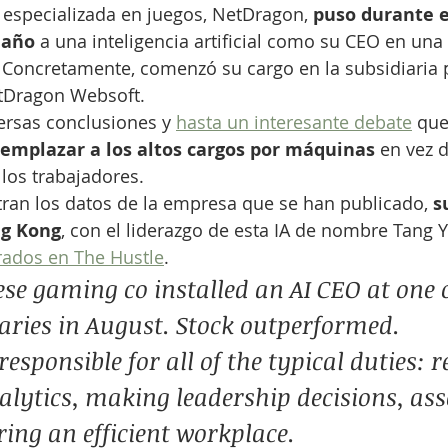
especializada en juegos, NetDragon, 
puso durante e
 año 
a una inteligencia artificial como su CEO en una
.  Concretamente, comenzó su cargo en la subsidiaria p
tDragon Websoft.
versas conclusiones y 
hasta un interesante debate
 que
emplazar a los altos cargos por máquinas 
en vez 
los trabajadores.
ran los datos de la empresa que se han publicado, 
s
ng Kong
, con el liderazgo de esta IA de nombre Tang 
rados en The Hustle
.
e gaming co installed an AI CEO at one o
aries in August. Stock outperformed.
esponsible for all of the typical duties: r
alytics, making leadership decisions, ass
ering an efficient workplace. 