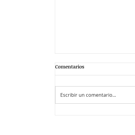
Comentarios
Escribir un comentario...
#EsTendencia ¿Las
empresas están fallando en
la experiencia del cliente?
¿Culpa de la IA?