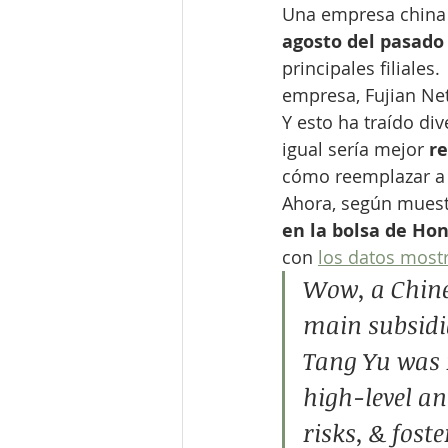
Una empresa china 
agosto del pasado
principales filiales
empresa, Fujian Ne
Y esto ha traído di
igual sería mejor 
re
cómo reemplazar a 
Ahora, según muest
en la bolsa de Ho
con 
los datos most
Wow, a Chines
main subsidi
Tang Yu was r
high-level an
risks, & fost