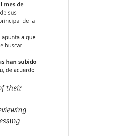
l mes de 
 de sus 
rincipal de la 
 apunta a que 
de buscar 
us han subido 
Yu, de acuerdo 
f their 
eviewing 
essing 