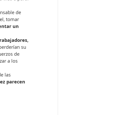
onsable de 
el, tomar 
entar un 
rabajadores, 
perderían su 
uerzos de 
ar a los 
e las 
vez parecen 