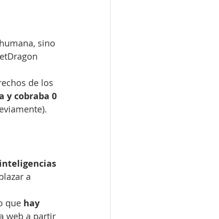
 humana, sino 
NetDragon 
rechos de los 
a y cobraba 0 
reviamente).
nteligencias 
lazar a 
o que 
hay 
 web a partir 