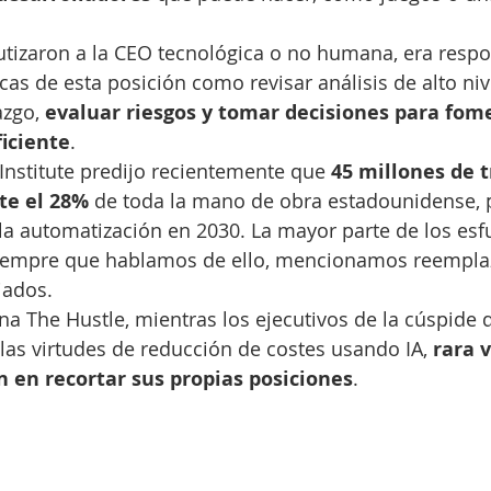
utizaron a la CEO tecnológica o no humana, era resp
icas de esta posición como revisar análisis de alto niv
zgo, 
evaluar riesgos y tomar decisiones para fom
ficiente
.
Institute predijo recientemente que 
45 millones de t
e el 28%
 de toda la mano de obra estadounidense, 
a automatización en 2030. La mayor parte de los esf
iempre que hablamos de ello, mencionamos reemplaz
iados.
 The Hustle, mientras los ejecutivos de la cúspide d
as virtudes de reducción de costes usando IA, 
rara 
n en recortar sus propias posiciones
.