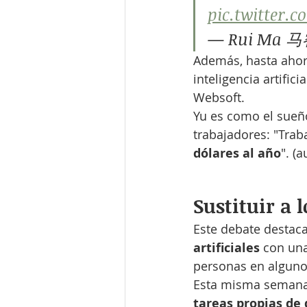
pic.twitter.
— Rui Ma 马
Además, hasta ahora
inteligencia artificial
Websoft.
Yu es como el sueño
trabajadores: "Trab
dólares al año
". (
Sustituir a 
Este debate destac
artificiales
 con un
personas en alguno
Esta misma semana 
tareas propias de 