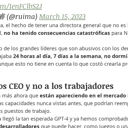
com/1enFClbS2J
睿 (@ruima) 
March 15, 2023
, el hecho de tener una directora general que no es
, 
no ha tenido consecuencias catastróficas
 para 
 de los grandes líderes que son abusivos con los de
ajaba 
24 horas al día, 7 días a la semana, no dormí
aunque esto no tiene en cuenta lo que costó crearla p
los CEO y no a los trabajadores
a más ahora que 
están apareciendo en el mercado i
as capacidades nunca vistas antes, que podrían reemp
s puestos de trabajo.
llegó la tan esperada GPT-4 y ya hemos comprobad
desarrolladores
 que puede hacer, como juegos o una