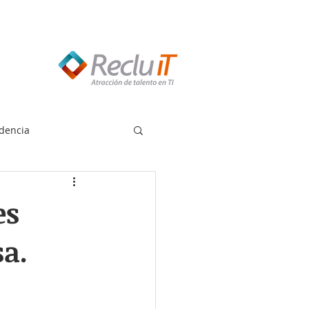
edes llamar:
55 8614 7719
dencia
es
a.