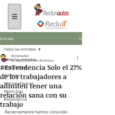
Entrada
Todas las entradas
Reclunautas
Todas las entradas
25 sept 2023
3 min de lectura
#EsTendencia Solo el 27%
#FrasedelDía
de los trabajadores a
#MeetUp
#PersonaFavorita
admiten tener una
#RecluTips
relación sana con su
#estendencia
trabajo
Recientemente hemos conocido 