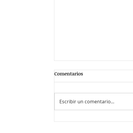
Comentarios
Escribir un comentario...
#EsTendencia ¿Las
empresas están fallando en