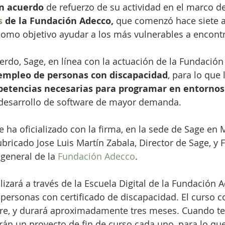
n acuerdo
 de refuerzo de su actividad en el marco de
s
 de la Fundación Adecco,
 que comenzó hace siete 
como objetivo ayudar a los más vulnerables a encont
rdo, Sage, en línea con la actuación de la Fundación
empleo de personas con discapacidad
, para lo que 
petencias necesarias para programar en entornos
 desarrollo de software de mayor demanda.
 ha oficializado con la firma, en la sede de Sage en M
bricado Jose Luis Martín Zabala, Director de Sage, y 
general de la 
Fundación Adecco
.
izará a través de la Escuela Digital de la Fundación A
5 personas con certificado de discapacidad. El curso 
re, y durará aproximadamente tres meses. Cuando te
án un proyecto de fin de curso cada uno, para lo qu