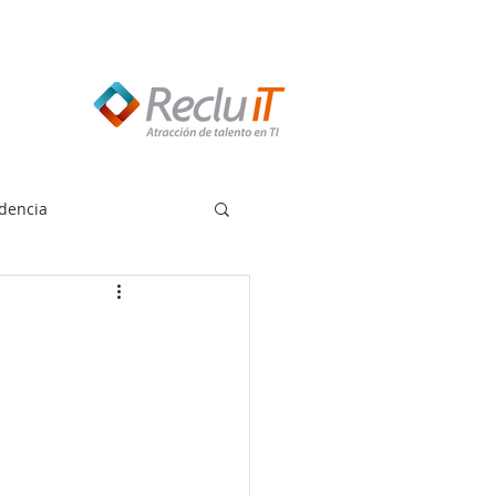
edes llamar:
55 8614 7719
dencia