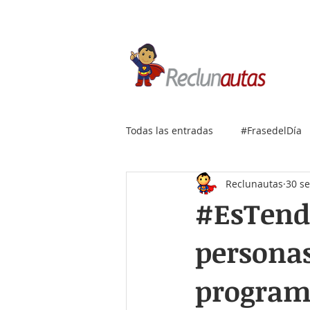
Si buscas empleo IT, envía
Todas las entradas
#FrasedelDía
Reclunautas
30 s
#EsTend
personas
program