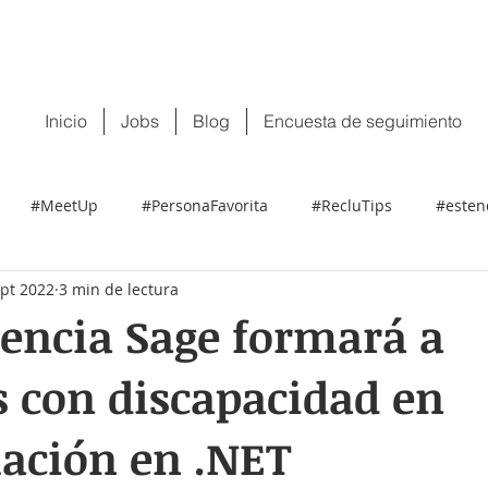
 tu CV:
contacto@recluit.com
También pu
Inicio
Jobs
Blog
Encuesta de seguimiento
#MeetUp
#PersonaFavorita
#RecluTips
#esten
ept 2022
3 min de lectura
encia Sage formará a
 con discapacidad en
ación en .NET