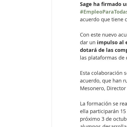
Sage ha firmado u
#EmpleoParaToda
acuerdo que tiene 
Con este nuevo acue
dar un 
impulso al 
dotará de las com
las plataformas de
Esta colaboración se
acuerdo, que han ru
Mesonero, Director 
La formación se real
ella participarán 1
próximo 3 de octub
alumnos desarrollar