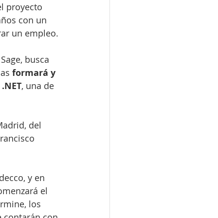
l proyecto 
años con un 
rar un empleo. 
 Sage, busca 
las 
formará y 
 .NET
, una de 
adrid, del 
Francisco 
decco, y en 
comenzará el 
rmine, los 
e contarán con 