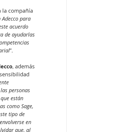
a la compañía 
n Adecco para 
este acuerdo 
a de ayudarlas 
competencias 
arial
”.
decco
, además 
sensibilidad 
nte 
 las personas 
 que están 
as como Sage, 
ste tipo de 
envolverse en 
vidar que, al 