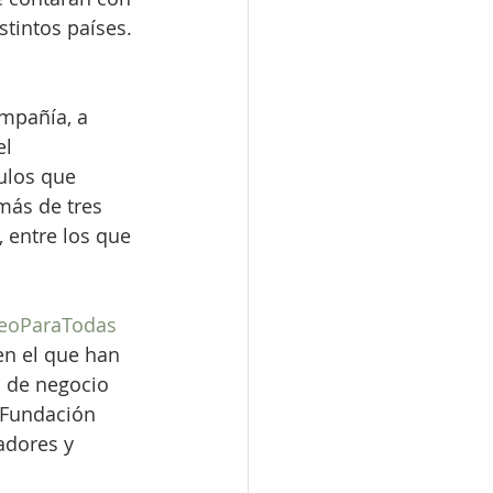
tintos países. 
mpañía, a 
l 
ulos que 
más de tres 
 entre los que 
eoParaTodas
en el que han 
d de negocio 
 Fundación 
adores y 