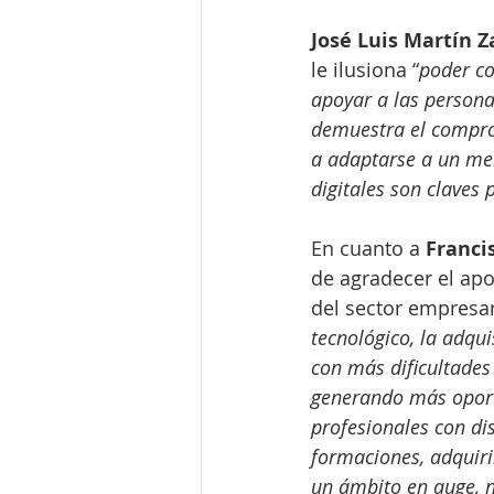
José Luis Martín Z
le ilusiona “
poder co
apoyar a las persona
demuestra el compro
a adaptarse a un mer
digitales son claves
En cuanto a 
Franci
de agradecer el apo
del sector empresar
tecnológico, la adqu
con más dificultades
generando más oport
profesionales con di
formaciones, adquiri
un ámbito en auge, no