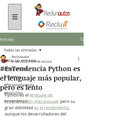
Entrada
Todas las entradas
Reclunautas
Todas las entradas
4 nov 2022
2 min de lectura
#EsTendencia Python es
#FrasedelDía
el lenguaje más popular,
#MeetUp
#PersonaFavorita
pero es lento
#RecluTips
Python es el 
lenguaje de 
#estendencia
programación más popular
 pero su 
gran debilidad 
es el rendimiento
, 
aunque los desarrolladores del 