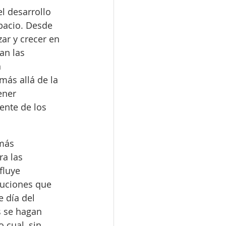
l desarrollo 
pacio. Desde 
ar y crecer en 
an las 
 
más allá de la 
ener 
ente de los 
más 
a las 
fluye 
luciones que 
 día del 
 se hagan 
 cual, sin 