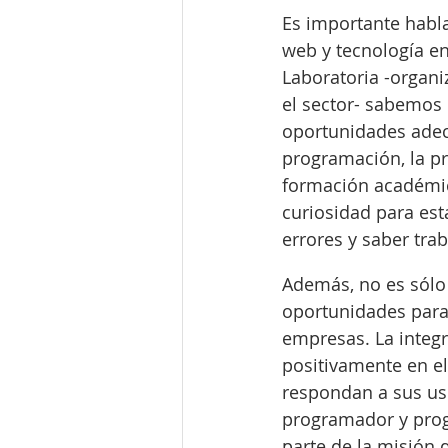
Es importante habla
web y tecnología en
Laboratoria -organ
el sector- sabemos 
oportunidades adec
programación, la pr
formación académic
curiosidad para est
errores y saber trab
Además, no es sólo 
oportunidades para 
empresas. La integr
positivamente en e
respondan a sus usu
programador y prog
parte de la misión d