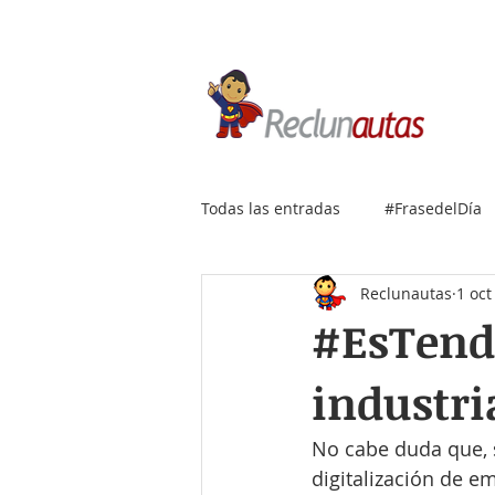
Si buscas empleo IT, envía
Todas las entradas
#FrasedelDía
Reclunautas
1 oct
#EsTend
industri
No cabe duda que, 
digitalización de e