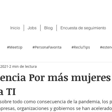
 tu CV:
contacto@recluit.com
También pu
Inicio
Jobs
Blog
Encuesta de seguimiento
#MeetUp
#PersonaFavorita
#RecluTips
#esten
 2021
2 min de lectura
encia Por más mujeres 
a TI
sobre todo como consecuencia de la pandemia, los p
mpresas, organizaciones y gobiernos se han acelerado