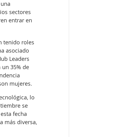
 una 
os sectores 
en entrar en 
 tenido roles 
ha asociado 
Hub Leaders 
n un 35% de 
endencia 
 son mujeres.
ecnológica, lo 
tiembre se 
esta fecha 
a más diversa, 