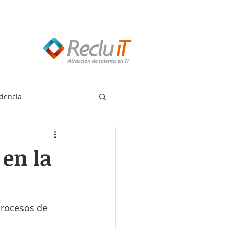
edes llamar:
55 8614 7719
dencia
en la
rocesos de 
 