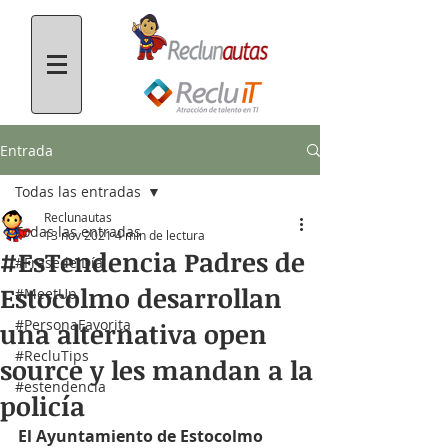
Entrada
Todas las entradas
Reclunautas
Todas las entradas
13 nov 2021
4 min de lectura
#EsTendencia Padres de
#FrasedelDía
Estocolmo desarrollan
#MeetUp
#PersonaFavorita
una alternativa open
#RecluTips
source y les mandan a la
#estendencia
policía
El Ayuntamiento de Estocolmo 